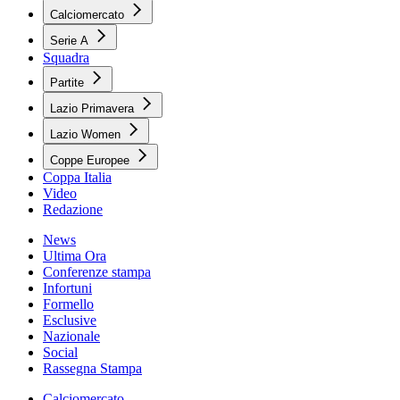
Calciomercato
Serie A
Squadra
Partite
Lazio Primavera
Lazio Women
Coppe Europee
Coppa Italia
Video
Redazione
News
Ultima Ora
Conferenze stampa
Infortuni
Formello
Esclusive
Nazionale
Social
Rassegna Stampa
Calciomercato