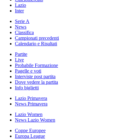
Lazio
Inter
Serie A
News
Classifica
Campionati precedenti
Calendario e Risultati
Partite
Live
Probabile Formazione
Pagelle e voti
Interviste post partita
Dove vedere la partita
Info biglietti
Lazio Primavera
News Primavera
Lazio Women
News Lazio Women
Coppe Europee
Europa League