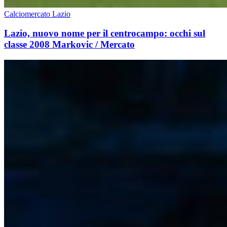
Calciomercato Lazio
Lazio, nuovo nome per il centrocampo: occhi sul
classe 2008 Markovic / Mercato