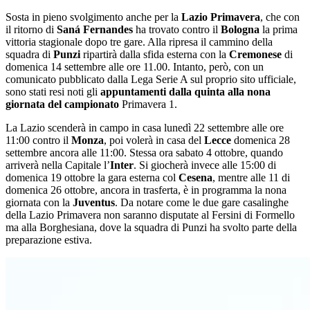
Sosta in pieno svolgimento anche per la
Lazio Primavera
, che con
il ritorno di
Saná Fernandes
ha trovato contro il
Bologna
la prima
vittoria stagionale dopo tre gare. Alla ripresa il cammino della
squadra di
Punzi
ripartirà dalla sfida esterna con la
Cremonese
di
domenica 14 settembre alle ore 11.00. Intanto, però, con un
comunicato pubblicato dalla Lega Serie A sul proprio sito ufficiale,
sono stati resi noti gli
appuntamenti dalla quinta alla nona
giornata del campionato
Primavera 1.
La Lazio scenderà in campo in casa lunedì 22 settembre alle ore
11:00 contro il
Monza
, poi volerà in casa del
Lecce
domenica 28
settembre ancora alle 11:00. Stessa ora sabato 4 ottobre, quando
arriverà nella Capitale l’
Inter
. Si giocherà invece alle 15:00 di
domenica 19 ottobre la gara esterna col
Cesena
, mentre alle 11 di
domenica 26 ottobre, ancora in trasferta, è in programma la nona
giornata con la
Juventus
. Da notare come le due gare casalinghe
della Lazio Primavera non saranno disputate al Fersini di Formello
ma alla Borghesiana, dove la squadra di Punzi ha svolto parte della
preparazione estiva.