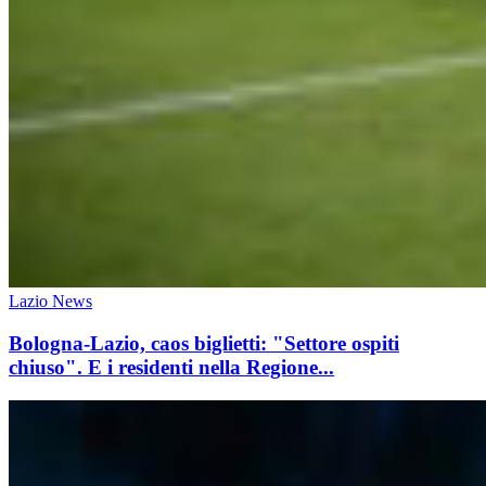
Lazio News
Bologna-Lazio, caos biglietti: "Settore ospiti
chiuso". E i residenti nella Regione...