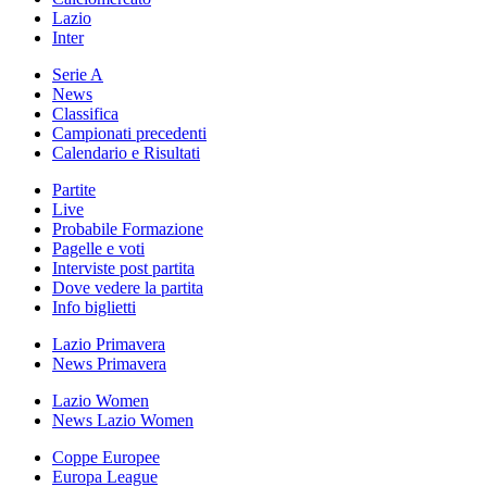
Lazio
Inter
Serie A
News
Classifica
Campionati precedenti
Calendario e Risultati
Partite
Live
Probabile Formazione
Pagelle e voti
Interviste post partita
Dove vedere la partita
Info biglietti
Lazio Primavera
News Primavera
Lazio Women
News Lazio Women
Coppe Europee
Europa League