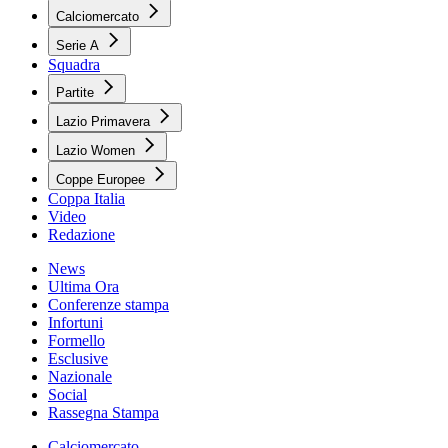
Calciomercato
Serie A
Squadra
Partite
Lazio Primavera
Lazio Women
Coppe Europee
Coppa Italia
Video
Redazione
News
Ultima Ora
Conferenze stampa
Infortuni
Formello
Esclusive
Nazionale
Social
Rassegna Stampa
Calciomercato