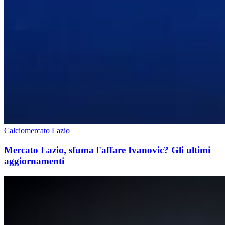
Calciomercato Lazio
Mercato Lazio, sfuma l'affare Ivanovic? Gli ultimi
aggiornamenti