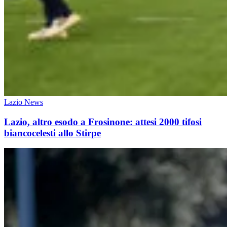
Lazio News
Lazio, altro esodo a Frosinone: attesi 2000 tifosi
biancocelesti allo Stirpe