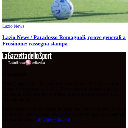
Lazio News
Lazio News / Paradosso Romagnoli, prove generali a
Frosinone: rassegna stampa
Cittaceleste.it
Il sito CittàCeleste.it di titolarità di Geo Editrice S.r.l., con sede in
Roma, Via Bomarzo n. 34, C.F, PI e numero di iscrizione al Reg.
Imprese n. 09724341004, è affiliato al network Gazzanet di RCS
Mediagroup S.p.a..
Unico responsabile dei contenuti (testi, foto, video e grafiche) è Geo
Editrice S.r.l.; per ogni comunicazione avente ad oggetto i contenuti
del Sito scrivere a
info@geoeditrice.it
.