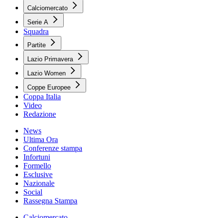
Calciomercato
Serie A
Squadra
Partite
Lazio Primavera
Lazio Women
Coppe Europee
Coppa Italia
Video
Redazione
News
Ultima Ora
Conferenze stampa
Infortuni
Formello
Esclusive
Nazionale
Social
Rassegna Stampa
Calciomercato