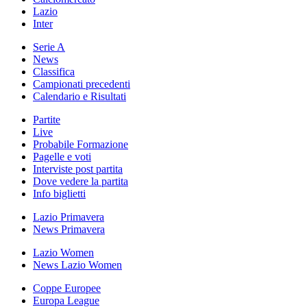
Lazio
Inter
Serie A
News
Classifica
Campionati precedenti
Calendario e Risultati
Partite
Live
Probabile Formazione
Pagelle e voti
Interviste post partita
Dove vedere la partita
Info biglietti
Lazio Primavera
News Primavera
Lazio Women
News Lazio Women
Coppe Europee
Europa League