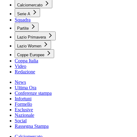
Calciomercato
Serie A
Squadra
Partite
Lazio Primavera
Lazio Women
Coppe Europee
Coppa Italia
Video
Redazione
News
Ultima Ora
Conferenze stampa
Infortuni
Formello
Esclusive
Nazionale
Social
Rassegna Stampa
Calciomercato