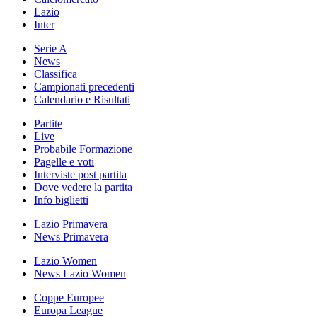
Lazio
Inter
Serie A
News
Classifica
Campionati precedenti
Calendario e Risultati
Partite
Live
Probabile Formazione
Pagelle e voti
Interviste post partita
Dove vedere la partita
Info biglietti
Lazio Primavera
News Primavera
Lazio Women
News Lazio Women
Coppe Europee
Europa League