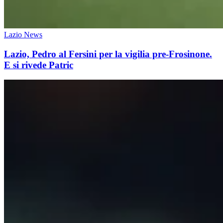
Lazio News
Lazio, Pedro al Fersini per la vigilia pre-Frosinone.
E si rivede Patric