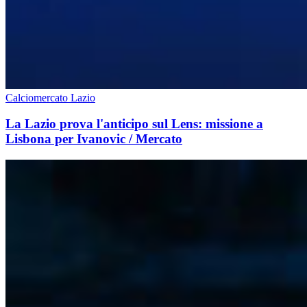
Calciomercato Lazio
La Lazio prova l'anticipo sul Lens: missione a
Lisbona per Ivanovic / Mercato