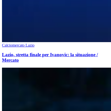
Calciomercato Lazio
Lazio, stretta finale per Ivanovic: la situazione /
Mercato