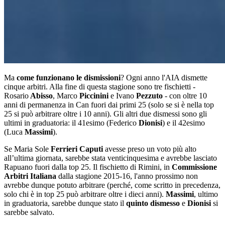
Ma
come funzionano le dismissioni
? Ogni anno l'AIA dismette
cinque arbitri. Alla fine di questa stagione sono tre fischietti -
Rosario
Abisso
, Marco
Piccinini
e Ivano
Pezzuto
- con oltre 10
anni di permanenza in Can fuori dai primi 25 (solo se si è nella top
25 si può arbitrare oltre i 10 anni). Gli altri due dismessi sono gli
ultimi in graduatoria: il 41esimo (Federico
Dionisi
) e il 42esimo
(Luca
Massimi
).
Se Maria Sole
Ferrieri Caputi
avesse preso un voto più alto
all’ultima giornata, sarebbe stata venticinquesima e avrebbe lasciato
Rapuano fuori dalla top 25. Il fischietto di Rimini, in
Commissione
Arbitri Italiana
dalla stagione 2015-16, l'anno prossimo non
avrebbe dunque potuto arbitrare (perché, come scritto in precedenza,
solo chi è in top 25 può arbitrare oltre i dieci anni).
Massimi
, ultimo
in graduatoria, sarebbe dunque stato il
quinto dismesso
e
Dionisi
si
sarebbe salvato.