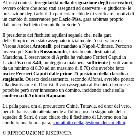
Alfonsi contesta
irregolarità nella designazione degli osservatori
,
ovvero colore che sono stati assegnati ad osservare - e giudicare- le
prestazione degli arbitri. In particolare chiede di verificare i motivi di
un cambio di osservatore per
Lazio-Pisa
, gara arbitrata proprio
dall'unico fischietto femminile in Serie A.
Il presidente dei fischietti aquilani segnala che, nella gara
dell'Olimpico, era stato assegnato inizialmente l’osservatore di
Verona Andrea
Antonelli
, poi mandato a Napoli-Udinese. Percorso
inverso per Sandro
Rossomando
, inizialmente destinato al
Maradona. L'osservatore di Aprilia ha valutato Ferrieri Caputi in
Lazio-Pisa con
8.40
, punteggio a malapena
sufficiente
(i voti vanno
da un minimo di 8,30 ad un massimo di 8,70) che avrebbe fatto
uscire Ferrieri Caputi dalle prime 25 posizioni della classifica
stagionale
. Questo declassamento, secondo Alfonsi, avrebbe portato
alla dismissione di Dionisi. Il voto assegnato al fischietto livornese
potrebbe però aver innescato un domino, incidendo anche sulla
conferma di Antonio Rapuano
.
La palla passa ora al procuratore Chiné. Tuttavia, ad onor del vero,
per chi ha assistito attentamente all'ultima uscita stagionale della
squadra di Sarri, è stato chiaro che il fischietto di Livorno non ha
condotto una buona gara,
soprattutto nella gestione dei cartellini
.
© RIPRODUZIONE RISERVATA