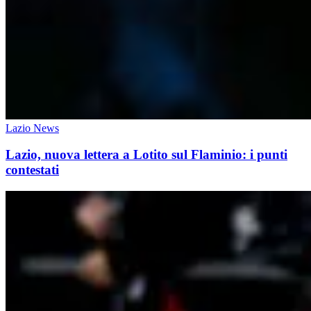
Lazio News
Lazio, nuova lettera a Lotito sul Flaminio: i punti
contestati