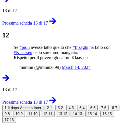
13 di 17
Prossima scheda 13 di 17
12
Se
#pioli
avesse fatto quello che
#Inzaghi
ha fatto con
#Klaassen
ce lo saremmo mangiato.
Rispetto per il povero giocatore Klaassen
— mummi (@immuzii99)
March 14, 2024
13 di 17
Prossima scheda 13 di 17
1
Il dopo Atletico-Inter
2
1
3
2
4
3
5
4
6
5
7
6
8
7
9
8
10
9
11
10
12
11
13
12
14
13
15
14
16
15
17
16