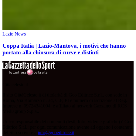
Lazio News
Coppa Italia | Lazio-Mantova, i motivi che hanno
portato alla chiusura di curve e distinti
Cittaceleste.it
Il sito CittàCeleste.it di titolarità di Geo Editrice S.r.l., con sede in
Roma, Via Bomarzo n. 34, C.F, PI e numero di iscrizione al Reg.
Imprese n. 09724341004, è affiliato al network Gazzanet di RCS
Mediagroup S.p.a..
Unico responsabile dei contenuti (testi, foto, video e grafiche) è Geo
Editrice S.r.l.; per ogni comunicazione avente ad oggetto i contenuti
del Sito scrivere a
info@geoeditrice.it
.