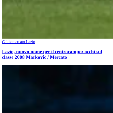
Calciomercato Lazio
Lazio, nuovo nome per il centrocampo: occhi sul
classe 2008 Markovic / Mercato