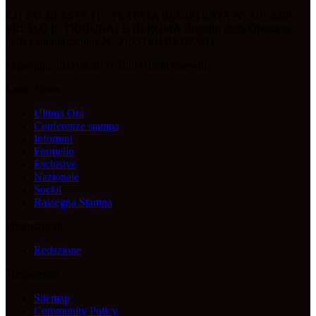
CITTACELESTE.IT - TESTATA REGISTRATA N° 319/2008
PRESSO IL TRIBUNALE DI ROMA Registro degli Operatori
della Comunicazione N° 21553 del 04/10/2011
Copyright 2021-2026 © Tutti i diritti riservati.
Lazio News
Ultima Ora
Conferenze stampa
Infortuni
Formello
Esclusive
Nazionale
Social
Rassegna Stampa
Informazioni
Redazione
Trasparenza
Sitemap
Community Policy