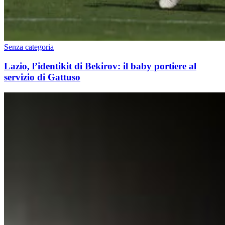
Senza categoria
Lazio, l’identikit di Bekirov: il baby portiere al
servizio di Gattuso