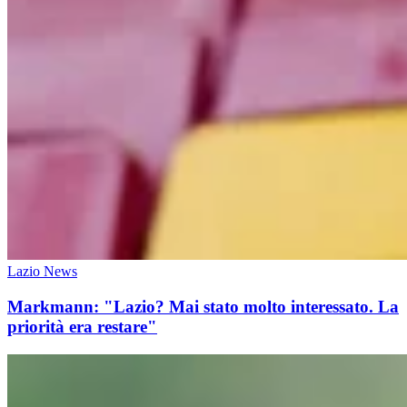
Lazio News
Markmann: "Lazio? Mai stato molto interessato. La
priorità era restare"