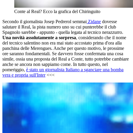
Conte al Real? Ecco la grafica del Chiringuito
Secondo il giornalista Josep Pedrerol semmai
Zidane
dovesse
salutare il Real, la pista numero uno su cui punterebbe il club
Spagnolo sarebbe - appunto - quella legata al tecnico nerazzurro.
Una novità assolutamente a sorpresa
, considerando che il nome
del tecnico salentino non era mai stato accostato prima d'ora alla
panchina delle Merengues. Anche per questo motivo, le prossime
ore saranno fondamentali. Se davvero fosse confermata una cosa
simile, ossia una proposta del Real a Conte, tutto potrebbe cambiare
anche se ancora non sappiamo come. In tutto questo, nel
pomeriggio,
è stato un giornalista Italiano a sganciare una bomba
vera e propria sull'Inter
<<<