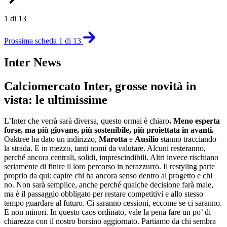
1 di 13
Prossima scheda 1 di 13
Inter News
Calciomercato Inter, grosse novità in
vista: le ultimissime
L’Inter che verrà sarà diversa, questo ormai è chiaro
. Meno esperta
forse, ma più giovane, più sostenibile, più proiettata in avanti.
Oaktree ha dato un indirizzo,
Marotta
e
Ausilio
stanno tracciando
la strada. E in mezzo, tanti nomi da valutare. Alcuni resteranno,
perché ancora centrali, solidi, imprescindibili. Altri invece rischiano
seriamente di finire il loro percorso in nerazzurro. Il restyling parte
proprio da qui: capire chi ha ancora senso dentro al progetto e chi
no. Non sarà semplice, anche perché qualche decisione farà male,
ma è il passaggio obbligato per restare competitivi e allo stesso
tempo guardare al futuro. Ci saranno cessioni, eccome se ci saranno.
E non minori. In questo caos ordinato, vale la pena fare un po’ di
chiarezza con il nostro borsino aggiornato. Partiamo da chi sembra