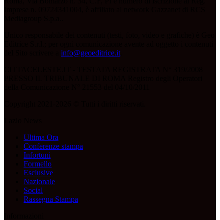
Roma, Via Bomarzo n. 34, C.F, PI e numero di iscrizione al Reg.
Imprese n. 09724341004, è affiliato al network Gazzanet di RCS
Mediagroup S.p.a..
Unico responsabile dei contenuti (testi, foto, video e grafiche) è Geo
Editrice S.r.l.; per ogni comunicazione avente ad oggetto i contenuti
del Sito scrivere a
info@geoeditrice.it
.
CITTACELESTE.IT - TESTATA REGISTRATA N° 319/2008
PRESSO IL TRIBUNALE DI ROMA Registro degli Operatori
della Comunicazione N° 21553 del 04/10/2011
Copyright 2021-2026 © Tutti i diritti riservati.
Lazio News
Ultima Ora
Conferenze stampa
Infortuni
Formello
Esclusive
Nazionale
Social
Rassegna Stampa
Informazioni