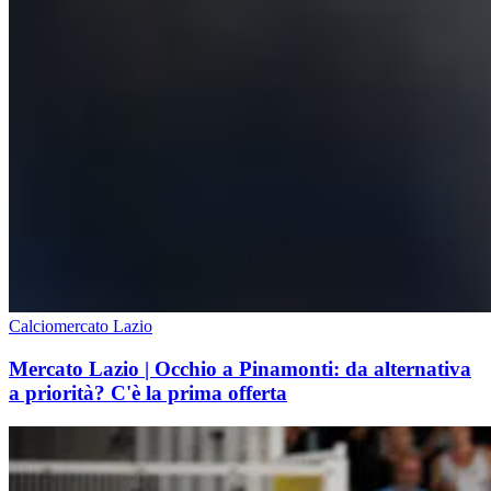
Calciomercato Lazio
Mercato Lazio | Occhio a Pinamonti: da alternativa
a priorità? C'è la prima offerta