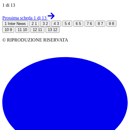
1 di 13
Prossima scheda 1 di 13
1
Inter News
2
1
3
2
4
3
5
4
6
5
7
6
8
7
9
8
10
9
11
10
12
11
13
12
© RIPRODUZIONE RISERVATA