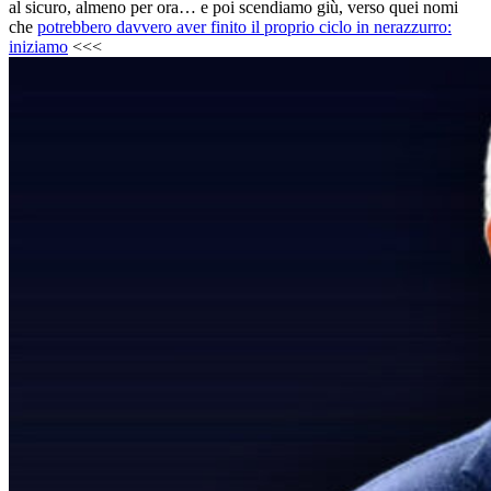
al sicuro, almeno per ora… e poi scendiamo giù, verso quei nomi
che
potrebbero davvero aver finito il proprio ciclo in nerazzurro:
iniziamo
<<<