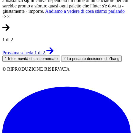
abbastanza significativa rispetto ad un nome di un calciatore per cui
sarebbe pronto a sforare quasi ogni paletto che l'Inter s'è dovuta -
giustamente - imporre.
Andiamo a vedere di cosa stiamo parlando
<<<
1 di 2
Prossima scheda 1 di 2
1
Inter, novità di calciomercato
2
La pesante decisione di Zhang
© RIPRODUZIONE RISERVATA