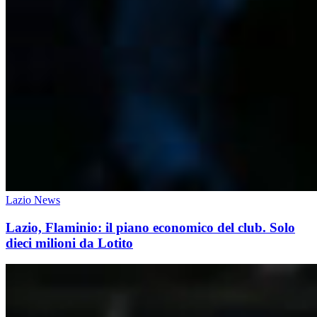
Lazio News
Lazio, Flaminio: il piano economico del club. Solo
dieci milioni da Lotito