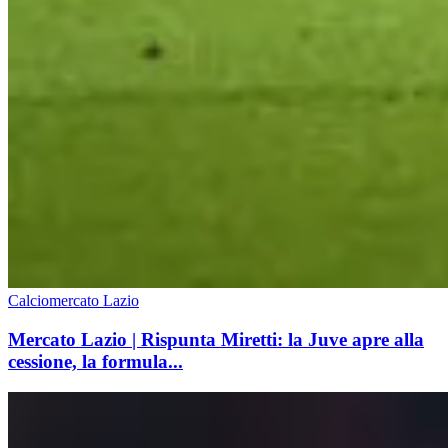
Calciomercato Lazio
Mercato Lazio | Rispunta Miretti: la Juve apre alla
cessione, la formula...