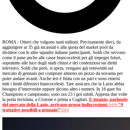
ROMA - Ottavi che valgono tanti milioni. Precisamente dieci, da
aggiungere ai 35 già incassati e alla quota del market pool da
dividere con le altre squadre italiane partecipanti. Soldi che servono
come il pane anche alle casse biancocelesti per gli impegni futuri,
sopratutto alle luce degli stadi chiusi e dei contenziosi sui diritti
televisivi. Soldi che però, si spera, vengano già reinvestiti sul
mercato di gennaio per comprare almeno un pezzo da novanta per
poter andare avanti. Anche ieri è finita con un pari e sono emersi
tutti i limiti difensivi biancocelesti. Tare assicura che la Lazio abbia
bisogno d’intervenire eppure dicono altro i numeri. In 16 gare fra
Champions e campionato, sono ora 23 i gol subiti. Appena due volte
la porta inviolata, a Crotone e prima a Cagliari.
E intanto, parlando
del mercato della Lazio, arrivano grosse indiscrezioni: >>> "9
trattative possibili a gennaio!"<<<