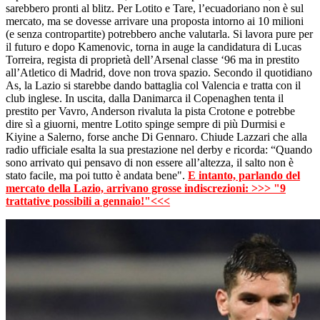
sarebbero pronti al blitz. Per Lotito e Tare, l’ecuadoriano non è sul
mercato, ma se dovesse arrivare una proposta intorno ai 10 milioni
(e senza contropartite) potrebbero anche valutarla. Si lavora pure per
il futuro e dopo Kamenovic, torna in auge la candidatura di Lucas
Torreira, regista di proprietà dell’Arsenal classe ‘96 ma in prestito
all’Atletico di Madrid, dove non trova spazio. Secondo il quotidiano
As, la Lazio si starebbe dando battaglia col Valencia e tratta con il
club inglese. In uscita, dalla Danimarca il Copenaghen tenta il
prestito per Vavro, Anderson rivaluta la pista Crotone e potrebbe
dire sì a giuorni, mentre Lotito spinge sempre di più Durmisi e
Kiyine a Salerno, forse anche Di Gennaro. Chiude Lazzari che alla
radio ufficiale esalta la sua prestazione nel derby e ricorda: “Quando
sono arrivato qui pensavo di non essere all’altezza, il salto non è
stato facile, ma poi tutto è andata bene".
E intanto, parlando del
mercato della Lazio, arrivano grosse indiscrezioni: >>> "9
trattative possibili a gennaio!"<<<