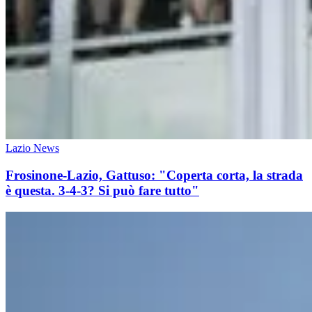
Lazio News
Frosinone-Lazio, Gattuso: "Coperta corta, la strada
è questa. 3-4-3? Si può fare tutto"