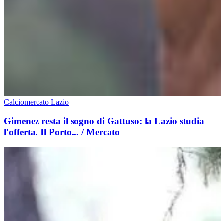
Calciomercato Lazio
Gimenez resta il sogno di Gattuso: la Lazio studia
l'offerta. Il Porto... / Mercato