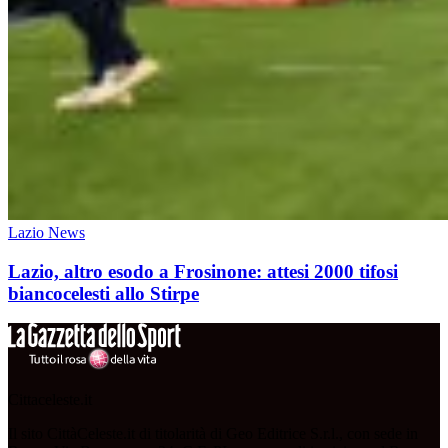
Lazio News
Lazio, altro esodo a Frosinone: attesi 2000 tifosi
biancocelesti allo Stirpe
Cittaceleste.it
Il sito CittàCeleste.it di titolarità di Geo Editrice S.r.l., con sede in