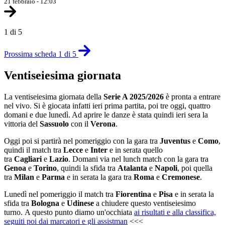
21 febbraio - 12:03
1 di 5
Prossima scheda 1 di 5
Ventiseiesima giornata
La ventiseiesima giornata della
Serie A 2025/2026
è pronta a entrare
nel vivo. Si è giocata infatti ieri prima partita, poi tre oggi, quattro
domani e due lunedì. Ad aprire le danze è stata quindi ieri sera la
vittoria del
Sassuolo
con il
Verona
.
Oggi poi si partirà nel pomeriggio con la gara tra
Juventus
e
Como
,
quindi il match tra
Lecce
e
Inter
e in serata quello
tra
Cagliari
e
Lazio
. Domani via nel lunch match con la gara tra
Genoa
e
Torino
, quindi la sfida tra
Atalanta
e
Napoli
, poi quella
tra
Milan
e
Parma
e in serata la gara tra
Roma
e
Cremonese
.
Lunedì nel pomeriggio il match tra
Fiorentina
e
Pisa
e in serata la
sfida tra
Bologna
e
Udinese
a chiudere questo ventiseiesimo
turno. A questo punto diamo un'occhiata
ai risultati e alla classifica,
seguiti poi dai marcatori e gli assistman
<<<