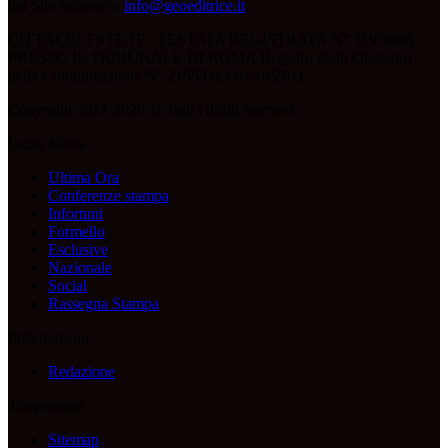
del Sito scrivere a
info@geoeditrice.it
.
CITTACELESTE.IT - TESTATA REGISTRATA N° 319/2008
PRESSO IL TRIBUNALE DI ROMA Registro degli Operatori
della Comunicazione N° 21553 del 04/10/2011
Copyright 2021-2026 © Tutti i diritti riservati.
Lazio News
Ultima Ora
Conferenze stampa
Infortuni
Formello
Esclusive
Nazionale
Social
Rassegna Stampa
Informazioni
Redazione
Trasparenza
Sitemap