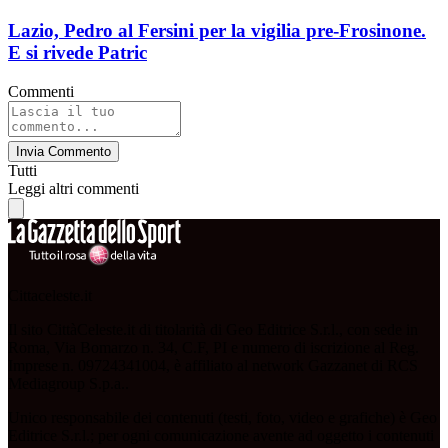
Lazio, Pedro al Fersini per la vigilia pre-Frosinone.
E si rivede Patric
Commenti
Invia Commento
Tutti
Leggi altri commenti
Cittaceleste.it
Il sito CittàCeleste.it di titolarità di Geo Editrice S.r.l., con sede in
Roma, Via Bomarzo n. 34, C.F, PI e numero di iscrizione al Reg.
Imprese n. 09724341004, è affiliato al network Gazzanet di RCS
Mediagroup S.p.a..
Unico responsabile dei contenuti (testi, foto, video e grafiche) è Geo
Editrice S.r.l.; per ogni comunicazione avente ad oggetto i contenuti