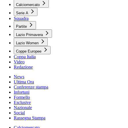
Calciomercato
Serie A
Squadra
Partite
Lazio Primavera
Lazio Women
Coppe Europee
Coppa Italia
Video
Redazione
News
Ultima Ora
Conferenze stampa
Infortuni
Formello
Esclusive
Nazionale
Social
Rassegna Stampa
Calciomercato