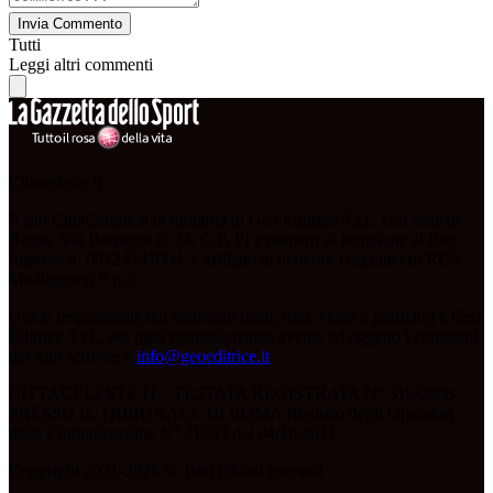
Invia Commento
Tutti
Leggi altri commenti
Cittaceleste.it
Il sito CittàCeleste.it di titolarità di Geo Editrice S.r.l., con sede in
Roma, Via Bomarzo n. 34, C.F, PI e numero di iscrizione al Reg.
Imprese n. 09724341004, è affiliato al network Gazzanet di RCS
Mediagroup S.p.a..
Unico responsabile dei contenuti (testi, foto, video e grafiche) è Geo
Editrice S.r.l.; per ogni comunicazione avente ad oggetto i contenuti
del Sito scrivere a
info@geoeditrice.it
.
CITTACELESTE.IT - TESTATA REGISTRATA N° 319/2008
PRESSO IL TRIBUNALE DI ROMA Registro degli Operatori
della Comunicazione N° 21553 del 04/10/2011
Copyright 2021-2026 © Tutti i diritti riservati.