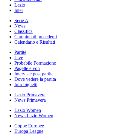
Lazio
Inter
Serie A
News
Classifica
Campionati precedenti
Calendario e Risultati
Partite
Live
Probabile Formazione
Pagelle e voti
Interviste post partita
Dove vedere la partita
Info biglietti
Lazio Primavera
News Primavera
Lazio Women
News Lazio Women
Coppe Europee
Europa League