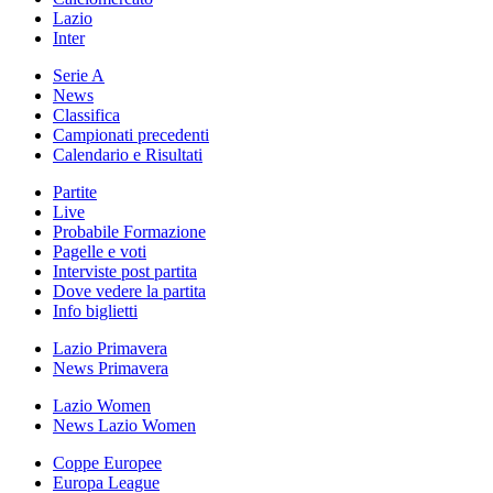
Lazio
Inter
Serie A
News
Classifica
Campionati precedenti
Calendario e Risultati
Partite
Live
Probabile Formazione
Pagelle e voti
Interviste post partita
Dove vedere la partita
Info biglietti
Lazio Primavera
News Primavera
Lazio Women
News Lazio Women
Coppe Europee
Europa League