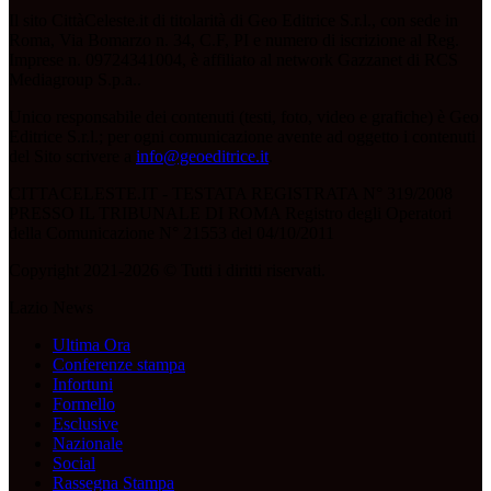
Il sito CittàCeleste.it di titolarità di Geo Editrice S.r.l., con sede in
Roma, Via Bomarzo n. 34, C.F, PI e numero di iscrizione al Reg.
Imprese n. 09724341004, è affiliato al network Gazzanet di RCS
Mediagroup S.p.a..
Unico responsabile dei contenuti (testi, foto, video e grafiche) è Geo
Editrice S.r.l.; per ogni comunicazione avente ad oggetto i contenuti
del Sito scrivere a
info@geoeditrice.it
.
CITTACELESTE.IT - TESTATA REGISTRATA N° 319/2008
PRESSO IL TRIBUNALE DI ROMA Registro degli Operatori
della Comunicazione N° 21553 del 04/10/2011
Copyright 2021-2026 © Tutti i diritti riservati.
Lazio News
Ultima Ora
Conferenze stampa
Infortuni
Formello
Esclusive
Nazionale
Social
Rassegna Stampa