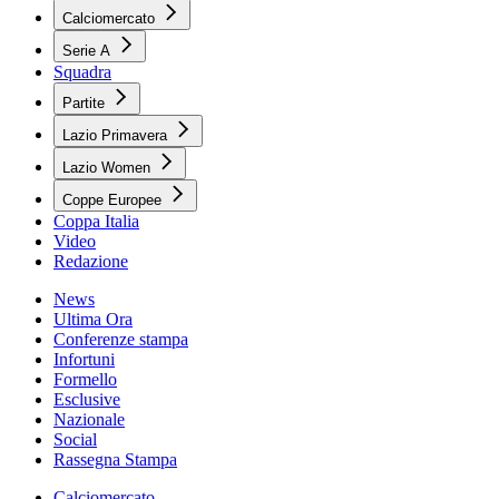
Calciomercato
Serie A
Squadra
Partite
Lazio Primavera
Lazio Women
Coppe Europee
Coppa Italia
Video
Redazione
News
Ultima Ora
Conferenze stampa
Infortuni
Formello
Esclusive
Nazionale
Social
Rassegna Stampa
Calciomercato