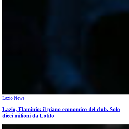
Lazio News
Lazio, Flaminio: il piano economico del club. Solo
dieci milioni da Lotito