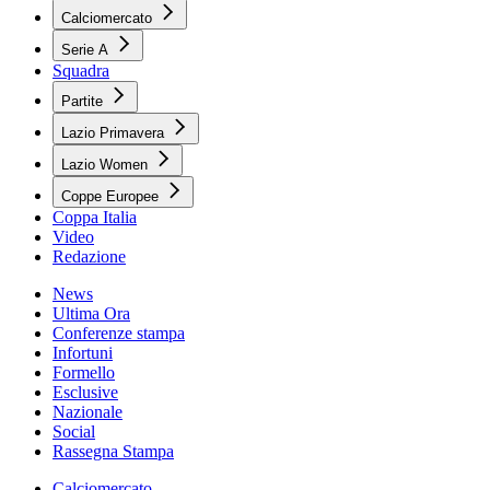
Calciomercato
Serie A
Squadra
Partite
Lazio Primavera
Lazio Women
Coppe Europee
Coppa Italia
Video
Redazione
News
Ultima Ora
Conferenze stampa
Infortuni
Formello
Esclusive
Nazionale
Social
Rassegna Stampa
Calciomercato