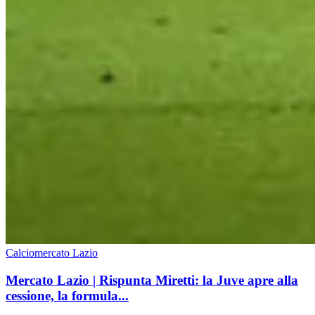
Calciomercato Lazio
Mercato Lazio | Rispunta Miretti: la Juve apre alla
cessione, la formula...