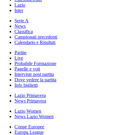
Lazio
Inter
Serie A
News
Classifica
Campionati precedenti
Calendario e Risultati
Partite
Live
Probabile Formazione
Pagelle e voti
Interviste post partita
Dove vedere la partita
Info biglietti
Lazio Primavera
News Primavera
Lazio Women
News Lazio Women
Coppe Europee
Europa League