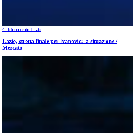
Calciomercato Lazio
Lazio, stretta finale per Ivanovic: la situazione /
Mercato