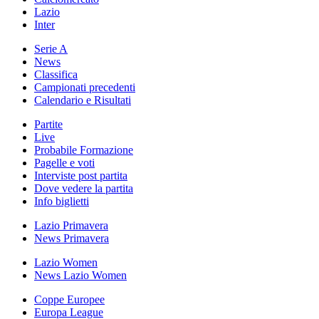
Lazio
Inter
Serie A
News
Classifica
Campionati precedenti
Calendario e Risultati
Partite
Live
Probabile Formazione
Pagelle e voti
Interviste post partita
Dove vedere la partita
Info biglietti
Lazio Primavera
News Primavera
Lazio Women
News Lazio Women
Coppe Europee
Europa League