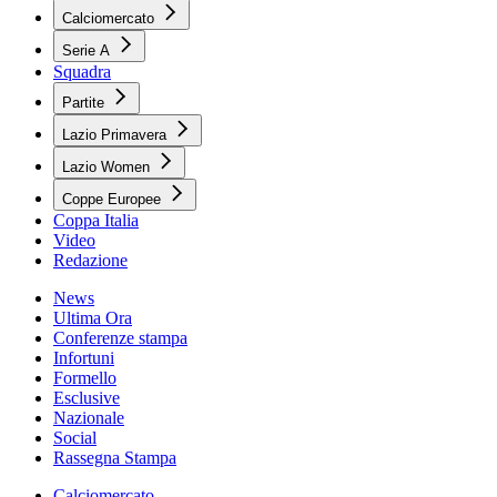
Calciomercato
Serie A
Squadra
Partite
Lazio Primavera
Lazio Women
Coppe Europee
Coppa Italia
Video
Redazione
News
Ultima Ora
Conferenze stampa
Infortuni
Formello
Esclusive
Nazionale
Social
Rassegna Stampa
Calciomercato