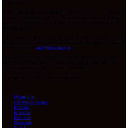
Cittaceleste.it
Il sito CittàCeleste.it di titolarità di Geo Editrice S.r.l., con sede in
Roma, Via Bomarzo n. 34, C.F, PI e numero di iscrizione al Reg.
Imprese n. 09724341004, è affiliato al network Gazzanet di RCS
Mediagroup S.p.a..
Unico responsabile dei contenuti (testi, foto, video e grafiche) è Geo
Editrice S.r.l.; per ogni comunicazione avente ad oggetto i contenuti
del Sito scrivere a
info@geoeditrice.it
.
CITTACELESTE.IT - TESTATA REGISTRATA N° 319/2008
PRESSO IL TRIBUNALE DI ROMA Registro degli Operatori
della Comunicazione N° 21553 del 04/10/2011
Copyright 2021-2026 © Tutti i diritti riservati.
Lazio News
Ultima Ora
Conferenze stampa
Infortuni
Formello
Esclusive
Nazionale
Social