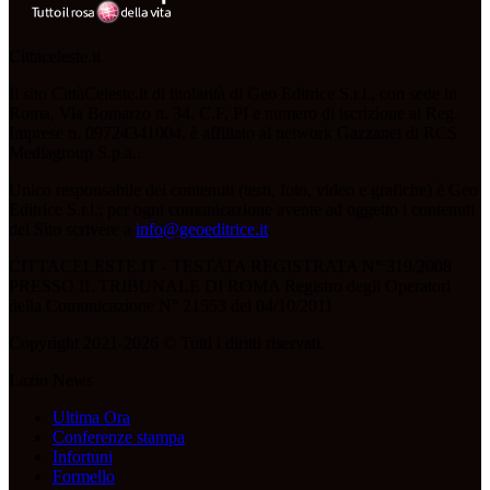
Cittaceleste.it
Il sito CittàCeleste.it di titolarità di Geo Editrice S.r.l., con sede in
Roma, Via Bomarzo n. 34, C.F, PI e numero di iscrizione al Reg.
Imprese n. 09724341004, è affiliato al network Gazzanet di RCS
Mediagroup S.p.a..
Unico responsabile dei contenuti (testi, foto, video e grafiche) è Geo
Editrice S.r.l.; per ogni comunicazione avente ad oggetto i contenuti
del Sito scrivere a
info@geoeditrice.it
.
CITTACELESTE.IT - TESTATA REGISTRATA N° 319/2008
PRESSO IL TRIBUNALE DI ROMA Registro degli Operatori
della Comunicazione N° 21553 del 04/10/2011
Copyright 2021-2026 © Tutti i diritti riservati.
Lazio News
Ultima Ora
Conferenze stampa
Infortuni
Formello