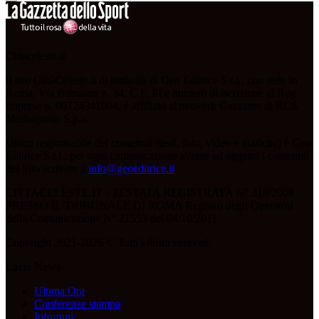
Cittaceleste.it
Il sito CittàCeleste.it di titolarità di Geo Editrice S.r.l., con sede in
Roma, Via Bomarzo n. 34, C.F, PI e numero di iscrizione al Reg.
Imprese n. 09724341004, è affiliato al network Gazzanet di RCS
Mediagroup S.p.a..
Unico responsabile dei contenuti (testi, foto, video e grafiche) è Geo
Editrice S.r.l.; per ogni comunicazione avente ad oggetto i contenuti
del Sito scrivere a
info@geoeditrice.it
.
CITTACELESTE.IT - TESTATA REGISTRATA N° 319/2008
PRESSO IL TRIBUNALE DI ROMA Registro degli Operatori
della Comunicazione N° 21553 del 04/10/2011
Copyright 2021-2026 © Tutti i diritti riservati.
Lazio News
Ultima Ora
Conferenze stampa
Infortuni