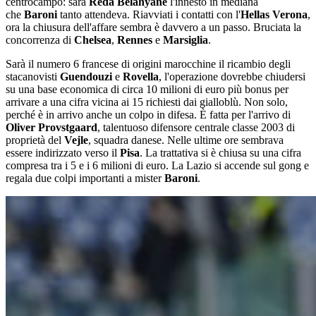
centrocampo: sarà
Reda Belahyane
l'innesto in mediana
che
Baroni
tanto attendeva. Riavviati i contatti con l'
Hellas Verona
,
ora la chiusura dell'affare sembra è davvero a un passo. Bruciata la
concorrenza di
Chelsea
,
Rennes
e
Marsiglia
.
Sarà il numero 6 francese di origini marocchine il ricambio degli
stacanovisti
Guendouzi
e
Rovella
, l'operazione dovrebbe chiudersi
su una base economica di circa 10 milioni di euro più bonus per
arrivare a una cifra vicina ai 15 richiesti dai gialloblù. Non solo,
perché è in arrivo anche un colpo in difesa. È fatta per l'arrivo di
Oliver Provstgaard
, talentuoso difensore centrale classe 2003 di
proprietà del
Vejle
, squadra danese. Nelle ultime ore sembrava
essere indirizzato verso il
Pisa
. La trattativa si è chiusa su una cifra
compresa tra i 5 e i 6 milioni di euro. La Lazio si accende sul gong e
regala due colpi importanti a mister
Baroni
.