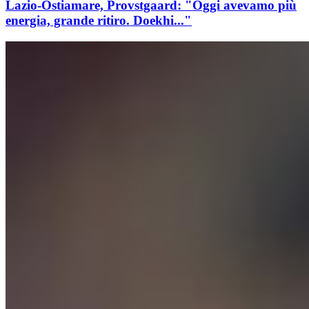
Lazio-Ostiamare, Provstgaard: "Oggi avevamo più
energia, grande ritiro. Doekhi..."