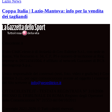
Lazio News
Coppa Italia | Lazio-Mantova: info per la vendita
dei tagliandi
Cittaceleste.it
Il sito CittàCeleste.it di titolarità di Geo Editrice S.r.l., con sede in
Roma, Via Bomarzo n. 34, C.F, PI e numero di iscrizione al Reg.
Imprese n. 09724341004, è affiliato al network Gazzanet di RCS
Mediagroup S.p.a..
Unico responsabile dei contenuti (testi, foto, video e grafiche) è Geo
Editrice S.r.l.; per ogni comunicazione avente ad oggetto i contenuti
del Sito scrivere a
info@geoeditrice.it
.
CITTACELESTE.IT - TESTATA REGISTRATA N° 319/2008
PRESSO IL TRIBUNALE DI ROMA Registro degli Operatori
della Comunicazione N° 21553 del 04/10/2011
Copyright 2021-2026 © Tutti i diritti riservati.