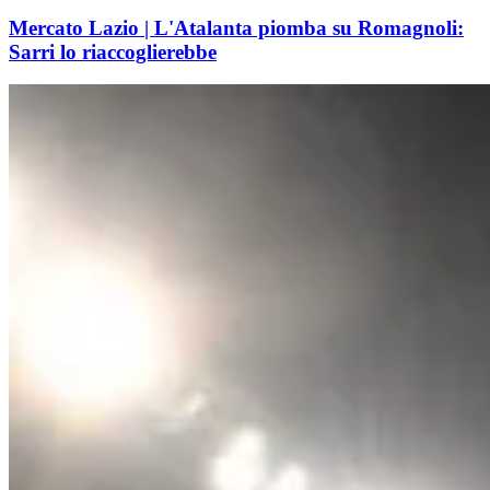
Mercato Lazio | L'Atalanta piomba su Romagnoli:
Sarri lo riaccoglierebbe