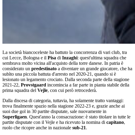
La società biancoceleste ha battuto la concorrenza di vari club, tra
cui Lecce, Bologna e il
Pisa
di
Inzaghi
: quest'ultima squadra che
sembrava molto vicina all'acquisto della torre danese. In patria è
considerato un
predestinato
a diventare un grande giocatore, che ha
subìto una piccola battuta d'arresto nel 2020-21, quando si è
lesionato un legamento crociato. Dalla seconda parte della stagione
2021-22,
Provstgaard
incomincia a far parte in pianta stabile della
prima squadra del
Vejle
, con cui però retrocederà.
Dalla discesa di categoria, tuttavia, ha solamente tratto vantaggi:
trova finalmente spazio nella stagione 2022-23 e, grazie anche ai
suoi due gol in 30 partite disputate, sale nuovamente in
Superligaen
. Quest'anno la consacrazione: è stato titolare in tutte le
partite disputate con il Vejle e ha ricevuto la nomina di
capitano
,
ruolo che ricopre anche in nazionale
sub-21
.