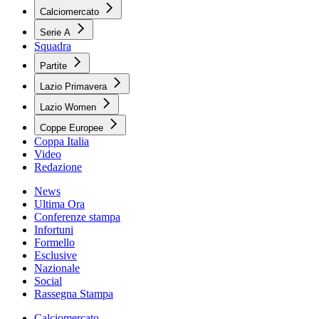
Calciomercato
Serie A
Squadra
Partite
Lazio Primavera
Lazio Women
Coppe Europee
Coppa Italia
Video
Redazione
News
Ultima Ora
Conferenze stampa
Infortuni
Formello
Esclusive
Nazionale
Social
Rassegna Stampa
Calciomercato