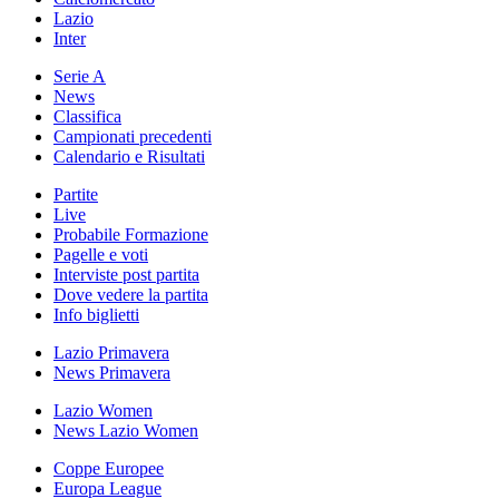
Lazio
Inter
Serie A
News
Classifica
Campionati precedenti
Calendario e Risultati
Partite
Live
Probabile Formazione
Pagelle e voti
Interviste post partita
Dove vedere la partita
Info biglietti
Lazio Primavera
News Primavera
Lazio Women
News Lazio Women
Coppe Europee
Europa League