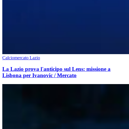
Calciomercato Lazio
La Lazio prova l'anticipo sul Lens: missione a
Lisbona per Ivanovic / Mercato