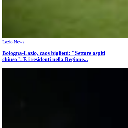
Lazio News
Bologna-Lazio, caos biglietti: "Settore ospiti
chiuso". E i residenti nella Regione...