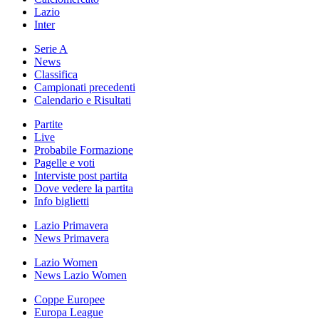
Lazio
Inter
Serie A
News
Classifica
Campionati precedenti
Calendario e Risultati
Partite
Live
Probabile Formazione
Pagelle e voti
Interviste post partita
Dove vedere la partita
Info biglietti
Lazio Primavera
News Primavera
Lazio Women
News Lazio Women
Coppe Europee
Europa League