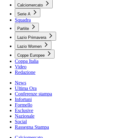
Calciomercato
Serie A
Squadra
Partite
Lazio Primavera
Lazio Women
Coppe Europee
Coppa Italia
Video
Redazione
News
Ultima Ora
Conferenze stampa
Infortuni
Formello
Esclusive
Nazionale
Social
Rassegna Stampa
Calciomercato