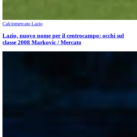
Calciomercato Lazio
Lazio, nuovo nome per il centrocampo: occhi sul
classe 2008 Markovic / Mercato