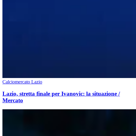
Calciomercato Lazio
Lazio, stretta finale per Ivanovic: la situazione /
Mercato