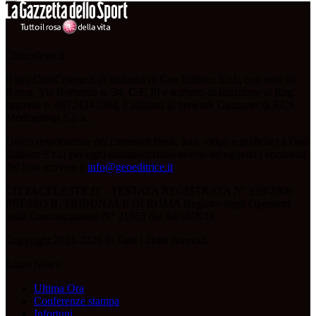
Cittaceleste.it
Il sito CittàCeleste.it di titolarità di Geo Editrice S.r.l., con sede in
Roma, Via Bomarzo n. 34, C.F, PI e numero di iscrizione al Reg.
Imprese n. 09724341004, è affiliato al network Gazzanet di RCS
Mediagroup S.p.a..
Unico responsabile dei contenuti (testi, foto, video e grafiche) è Geo
Editrice S.r.l.; per ogni comunicazione avente ad oggetto i contenuti
del Sito scrivere a
info@geoeditrice.it
.
CITTACELESTE.IT - TESTATA REGISTRATA N° 319/2008
PRESSO IL TRIBUNALE DI ROMA Registro degli Operatori
della Comunicazione N° 21553 del 04/10/2011
Copyright 2021-2026 © Tutti i diritti riservati.
Lazio News
Ultima Ora
Conferenze stampa
Infortuni