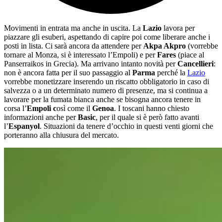
Movimenti in entrata ma anche in uscita. La
Lazio
lavora per
piazzare gli esuberi, aspettando di capire poi come liberare anche i
posti in lista. Ci sarà ancora da attendere per
Akpa Akpro
(vorrebbe
tornare al Monza, si è interessato l’Empoli) e per
Fares
(piace al
Panserraikos in Grecia). Ma arrivano intanto novità per
Cancellieri
:
non è ancora fatta per il suo passaggio al
Parma
perché la
Lazio
vorrebbe monetizzare inserendo un riscatto obbligatorio in caso di
salvezza o a un determinato numero di presenze, ma si continua a
lavorare per la fumata bianca anche se bisogna ancora tenere in
corsa l’
Empoli c
osì come il
Genoa
. I toscani hanno chiesto
informazioni anche per
Basic
, per il quale si è però fatto avanti
l’
Espanyol
. Situazioni da tenere d’occhio in questi venti giorni che
porteranno alla chiusura del mercato.