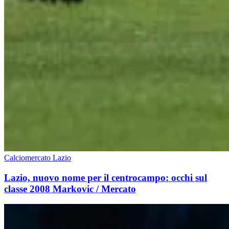
Calciomercato Lazio
Lazio, nuovo nome per il centrocampo: occhi sul
classe 2008 Markovic / Mercato