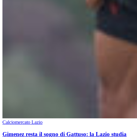
Calciomercato Lazio
Gimenez resta il sogno di Gattuso: la Lazio studia