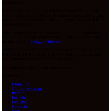
Cittaceleste.it
Il sito CittàCeleste.it di titolarità di Geo Editrice S.r.l., con sede in
Roma, Via Bomarzo n. 34, C.F, PI e numero di iscrizione al Reg.
Imprese n. 09724341004, è affiliato al network Gazzanet di RCS
Mediagroup S.p.a..
Unico responsabile dei contenuti (testi, foto, video e grafiche) è Geo
Editrice S.r.l.; per ogni comunicazione avente ad oggetto i contenuti
del Sito scrivere a
info@geoeditrice.it
.
CITTACELESTE.IT - TESTATA REGISTRATA N° 319/2008
PRESSO IL TRIBUNALE DI ROMA Registro degli Operatori
della Comunicazione N° 21553 del 04/10/2011
Copyright 2021-2026 © Tutti i diritti riservati.
Lazio News
Ultima Ora
Conferenze stampa
Infortuni
Formello
Esclusive
Nazionale
Social