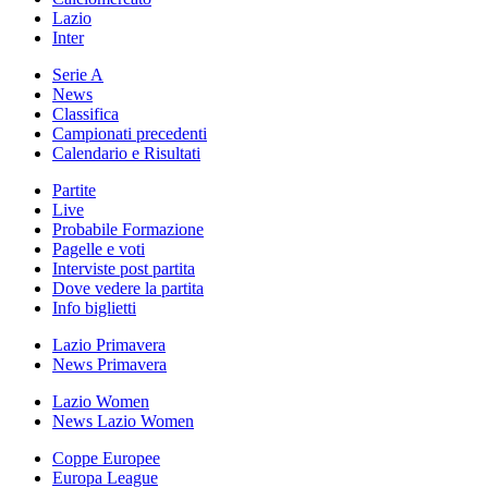
Lazio
Inter
Serie A
News
Classifica
Campionati precedenti
Calendario e Risultati
Partite
Live
Probabile Formazione
Pagelle e voti
Interviste post partita
Dove vedere la partita
Info biglietti
Lazio Primavera
News Primavera
Lazio Women
News Lazio Women
Coppe Europee
Europa League