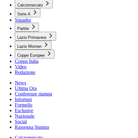
Calciomercato
Serie A
Squadra
Partite
Lazio Primavera
Lazio Women
Coppe Europee
Coppa Italia
Video
Redazione
News
Ultima Ora
Conferenze stampa
Infortuni
Formello
Esclusive
Nazionale
Social
Rassegna Stampa
Calciomercato