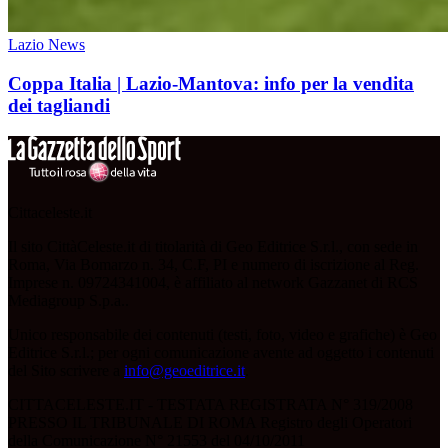
Lazio News
Coppa Italia | Lazio-Mantova: info per la vendita
dei tagliandi
Cittaceleste.it
Il sito CittàCeleste.it di titolarità di Geo Editrice S.r.l., con sede in
Roma, Via Bomarzo n. 34, C.F, PI e numero di iscrizione al Reg.
Imprese n. 09724341004, è affiliato al network Gazzanet di RCS
Mediagroup S.p.a..
Unico responsabile dei contenuti (testi, foto, video e grafiche) è Geo
Editrice S.r.l.; per ogni comunicazione avente ad oggetto i contenuti
del Sito scrivere a
info@geoeditrice.it
.
CITTACELESTE.IT - TESTATA REGISTRATA N° 319/2008
PRESSO IL TRIBUNALE DI ROMA Registro degli Operatori
della Comunicazione N° 21553 del 04/10/2011