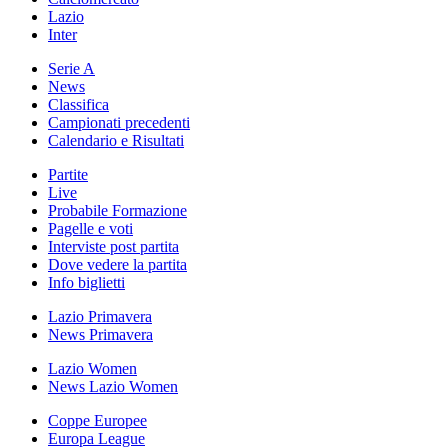
Lazio
Inter
Serie A
News
Classifica
Campionati precedenti
Calendario e Risultati
Partite
Live
Probabile Formazione
Pagelle e voti
Interviste post partita
Dove vedere la partita
Info biglietti
Lazio Primavera
News Primavera
Lazio Women
News Lazio Women
Coppe Europee
Europa League