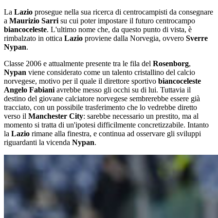
La
Lazio
prosegue nella sua ricerca di centrocampisti da consegnare
a
Maurizio Sarri
su cui poter impostare il futuro centrocampo
biancoceleste
. L'ultimo nome che, da questo punto di vista, è
rimbalzato in ottica
Lazio
proviene dalla Norvegia, ovvero
Sverre
Nypan
.
Classe 2006 e attualmente presente tra le fila del
Rosenborg
,
Nypan
viene considerato come un talento cristallino del calcio
norvegese, motivo per il quale il direttore sportivo
biancoceleste
Angelo Fabiani
avrebbe messo gli occhi su di lui. Tuttavia il
destino del giovane calciatore norvegese sembrerebbe essere già
tracciato, con un possibile trasferimento che lo vedrebbe diretto
verso il
Manchester City
: sarebbe necessario un prestito, ma al
momento si tratta di un'ipotesi difficilmente concretizzabile. Intanto
la
Lazio
rimane alla finestra, e continua ad osservare gli sviluppi
riguardanti la vicenda
Nypan
.