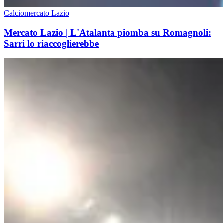
Calciomercato Lazio
Mercato Lazio | L'Atalanta piomba su Romagnoli:
Sarri lo riaccoglierebbe