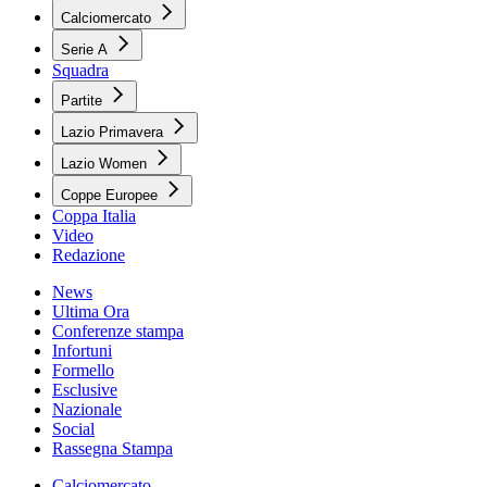
Calciomercato
Serie A
Squadra
Partite
Lazio Primavera
Lazio Women
Coppe Europee
Coppa Italia
Video
Redazione
News
Ultima Ora
Conferenze stampa
Infortuni
Formello
Esclusive
Nazionale
Social
Rassegna Stampa
Calciomercato