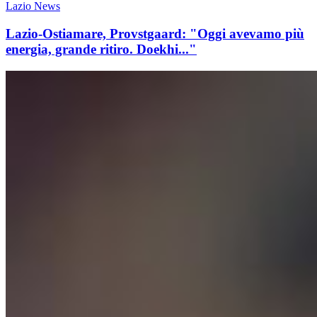
Lazio News
Lazio-Ostiamare, Provstgaard: "Oggi avevamo più
energia, grande ritiro. Doekhi..."