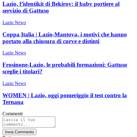
Lazio, l’identikit di Bekirov: il baby portiere al
servizio di Gattuso
Lazio News
Coppa Italia | Lazio-Mantova, i motivi che hanno
portato alla chiusura di curve e distinti
Lazio News
Frosinone-Lazio, le probabili formazioni: Gattuso
sceglie i titolari?
Lazio News
WOMEN | Lazio, oggi pomeriggio il test contro la
Ternana
Commenti
Invia Commento