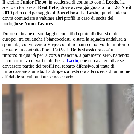
Il terzino
Junior Firpo
, in scadenza di contratto con il
Leeds
, ha
scelto di tornare al
Real Betis
, dove aveva già giocato tra il
2017 e il
2019
prima del passaggio al
Barcellona
. La
Lazio
, quindi, adesso
dovrà cominciare a valutare altri profili in caso di uscita del
portoghese
Nuno
Tavares
.
Dopo settimane di sondaggi e contatti da parte di diversi club
europei, tra cui anche i biancocelesti, è stata la squadra andalusa a
spuntarla, convincendo
Firpo
con il richiamo emotivo di un ritorno
a casa e un contratto fino al 2028. Il
Betis
si assicura così un
rinforzo di qualità per la corsia mancina, a parametro zero, battendo
la concorrenza di vari club. Per la
Lazio
, che cerca alternative se
dovessero partire dei profili nel reparto difensivo, si tratta di
un’occasione sfumata. La dirigenza resta ora alla ricerca di un nome
affidabile su cui puntare se necessario.