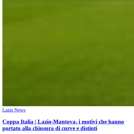
Lazio News
Coppa Italia | Lazio-Mantova, i motivi che hanno
portato alla chiusura di curve e distinti