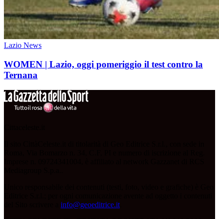
Lazio News
WOMEN | Lazio, oggi pomeriggio il test contro la
Ternana
Cittaceleste.it
Il sito CittàCeleste.it di titolarità di Geo Editrice S.r.l., con sede in
Roma, Via Bomarzo n. 34, C.F, PI e numero di iscrizione al Reg.
Imprese n. 09724341004, è affiliato al network Gazzanet di RCS
Mediagroup S.p.a..
Unico responsabile dei contenuti (testi, foto, video e grafiche) è Geo
Editrice S.r.l.; per ogni comunicazione avente ad oggetto i contenuti
del Sito scrivere a
info@geoeditrice.it
.