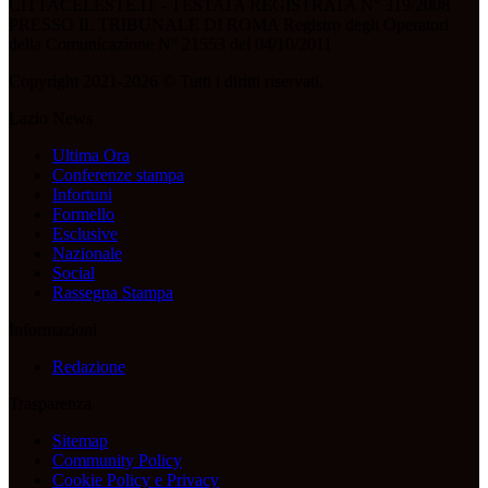
CITTACELESTE.IT - TESTATA REGISTRATA N° 319/2008
PRESSO IL TRIBUNALE DI ROMA Registro degli Operatori
della Comunicazione N° 21553 del 04/10/2011
Copyright 2021-2026 © Tutti i diritti riservati.
Lazio News
Ultima Ora
Conferenze stampa
Infortuni
Formello
Esclusive
Nazionale
Social
Rassegna Stampa
Informazioni
Redazione
Trasparenza
Sitemap
Community Policy
Cookie Policy e Privacy