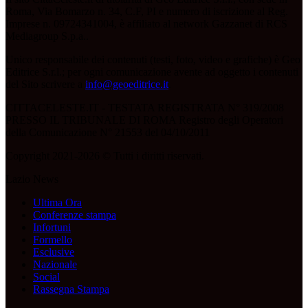
Roma, Via Bomarzo n. 34, C.F, PI e numero di iscrizione al Reg.
Imprese n. 09724341004, è affiliato al network Gazzanet di RCS
Mediagroup S.p.a..
Unico responsabile dei contenuti (testi, foto, video e grafiche) è Geo
Editrice S.r.l.; per ogni comunicazione avente ad oggetto i contenuti
del Sito scrivere a
info@geoeditrice.it
.
CITTACELESTE.IT - TESTATA REGISTRATA N° 319/2008
PRESSO IL TRIBUNALE DI ROMA Registro degli Operatori
della Comunicazione N° 21553 del 04/10/2011
Copyright 2021-2026 © Tutti i diritti riservati.
Lazio News
Ultima Ora
Conferenze stampa
Infortuni
Formello
Esclusive
Nazionale
Social
Rassegna Stampa