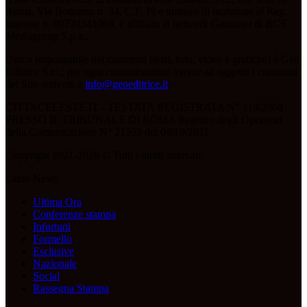
Roma, Via Bomarzo n. 34, C.F, PI e numero di iscrizione al Reg.
Imprese n. 09724341004, è affiliato al network Gazzanet di RCS
Mediagroup S.p.a..
Unico responsabile dei contenuti (testi, foto, video e grafiche) è Geo
Editrice S.r.l.; per ogni comunicazione avente ad oggetto i contenuti
del Sito scrivere a
info@geoeditrice.it
.
CITTACELESTE.IT - TESTATA REGISTRATA N° 319/2008
PRESSO IL TRIBUNALE DI ROMA Registro degli Operatori
della Comunicazione N° 21553 del 04/10/2011
Copyright 2021-2026 © Tutti i diritti riservati.
Lazio News
Ultima Ora
Conferenze stampa
Infortuni
Formello
Esclusive
Nazionale
Social
Rassegna Stampa