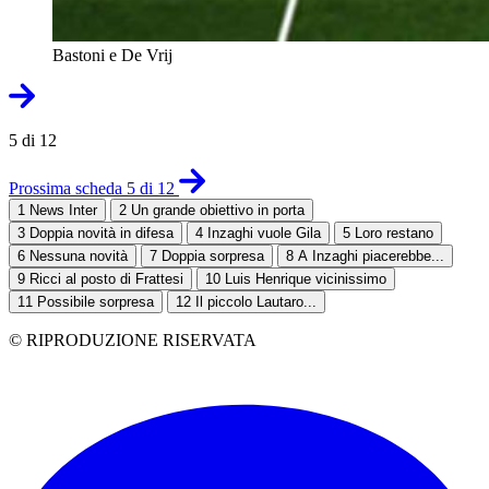
Bastoni e De Vrij
5 di 12
Prossima scheda 5 di 12
1
News Inter
2
Un grande obiettivo in porta
3
Doppia novità in difesa
4
Inzaghi vuole Gila
5
Loro restano
6
Nessuna novità
7
Doppia sorpresa
8
A Inzaghi piacerebbe...
9
Ricci al posto di Frattesi
10
Luis Henrique vicinissimo
11
Possibile sorpresa
12
Il piccolo Lautaro...
© RIPRODUZIONE RISERVATA