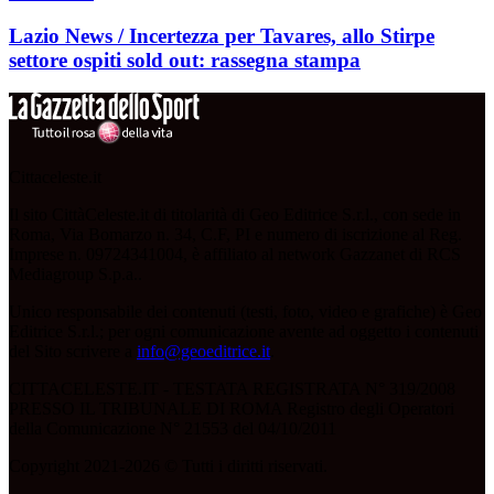
Lazio News / Incertezza per Tavares, allo Stirpe
settore ospiti sold out: rassegna stampa
Cittaceleste.it
Il sito CittàCeleste.it di titolarità di Geo Editrice S.r.l., con sede in
Roma, Via Bomarzo n. 34, C.F, PI e numero di iscrizione al Reg.
Imprese n. 09724341004, è affiliato al network Gazzanet di RCS
Mediagroup S.p.a..
Unico responsabile dei contenuti (testi, foto, video e grafiche) è Geo
Editrice S.r.l.; per ogni comunicazione avente ad oggetto i contenuti
del Sito scrivere a
info@geoeditrice.it
.
CITTACELESTE.IT - TESTATA REGISTRATA N° 319/2008
PRESSO IL TRIBUNALE DI ROMA Registro degli Operatori
della Comunicazione N° 21553 del 04/10/2011
Copyright 2021-2026 © Tutti i diritti riservati.