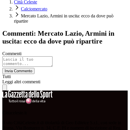
Città Celeste
Calciomercato
Mercato Lazio, Armini in uscita: ecco da dove può
ripartire
Commenti: Mercato Lazio, Armini in
uscita: ecco da dove può ripartire
Commenti
Invia Commento
Tutti
Leggi altri commenti
Cittaceleste.it
Il sito CittàCeleste.it di titolarità di Geo Editrice S.r.l., con sede in
Roma, Via Bomarzo n. 34, C.F, PI e numero di iscrizione al Reg.