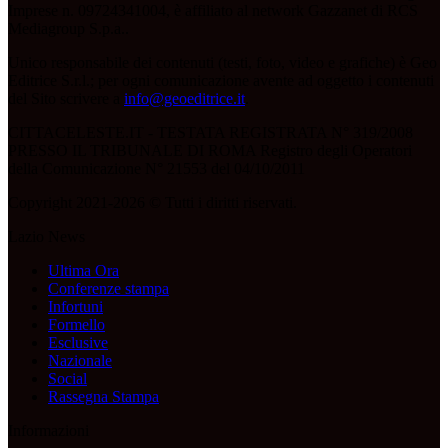
Imprese n. 09724341004, è affiliato al network Gazzanet di RCS
Mediagroup S.p.a..
Unico responsabile dei contenuti (testi, foto, video e grafiche) è Geo
Editrice S.r.l.; per ogni comunicazione avente ad oggetto i contenuti
del Sito scrivere a
info@geoeditrice.it
.
CITTACELESTE.IT - TESTATA REGISTRATA N° 319/2008
PRESSO IL TRIBUNALE DI ROMA Registro degli Operatori
della Comunicazione N° 21553 del 04/10/2011
Copyright 2021-2026 © Tutti i diritti riservati.
Lazio News
Ultima Ora
Conferenze stampa
Infortuni
Formello
Esclusive
Nazionale
Social
Rassegna Stampa
Informazioni