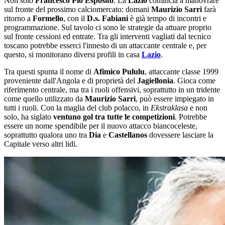
Non solo
Francesco Pio Esposito
. La
Lazio
comincia a manovrare
sul fronte del prossimo calciomercato: domani
Maurizio Sarri
farà
ritorno a
Formello
, con il
D.s. Fabiani
è già tempo di incontri e
programmazione. Sul tavolo ci sono le strategie da attuare proprio
sul fronte cessioni ed entrate. Tra gli interventi vagliati dal tecnico
toscano potrebbe esserci l'innesto di un attaccante centrale e, per
questo, si monitorano diversi profili in casa
Lazio
.
Tra questi spunta il nome di
Afimico Pululu
, attaccante classe 1999
proveniente dall'Angola e di proprietà del
Jagiellonia
. Gioca come
riferimento centrale, ma tra i ruoli offensivi, soprattutto in un tridente
come quello utilizzato da
Maurizio Sarri
, può essere impiegato in
tutti i ruoli. Con la maglia del club polacco, in
Ekstraklasa
e non
solo, ha siglato
ventuno gol tra tutte le competizioni
. Potrebbe
essere un nome spendibile per il nuovo attacco biancoceleste,
soprattutto qualora uno tra
Dia
e
Castellanos
dovessere lasciare la
Capitale verso altri lidi.