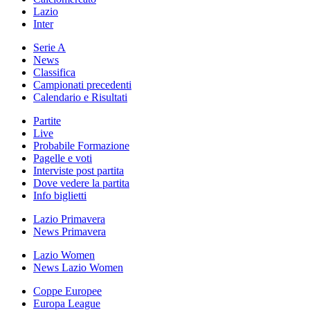
Lazio
Inter
Serie A
News
Classifica
Campionati precedenti
Calendario e Risultati
Partite
Live
Probabile Formazione
Pagelle e voti
Interviste post partita
Dove vedere la partita
Info biglietti
Lazio Primavera
News Primavera
Lazio Women
News Lazio Women
Coppe Europee
Europa League