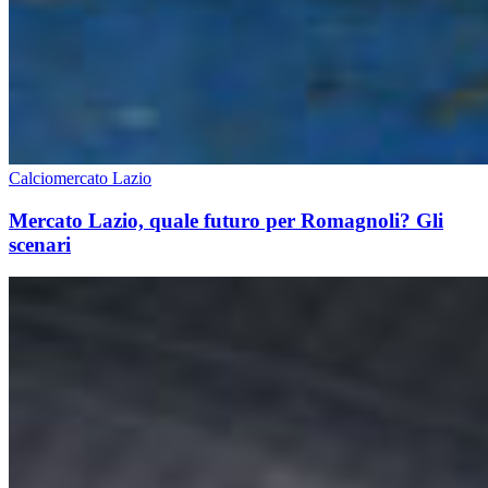
Calciomercato Lazio
Mercato Lazio, quale futuro per Romagnoli? Gli
scenari