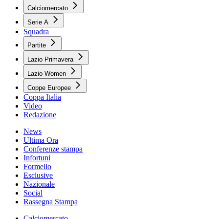
Calciomercato
Serie A
Squadra
Partite
Lazio Primavera
Lazio Women
Coppe Europee
Coppa Italia
Video
Redazione
News
Ultima Ora
Conferenze stampa
Infortuni
Formello
Esclusive
Nazionale
Social
Rassegna Stampa
Calciomercato