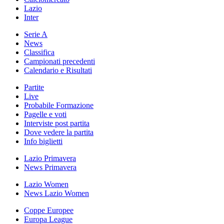
Lazio
Inter
Serie A
News
Classifica
Campionati precedenti
Calendario e Risultati
Partite
Live
Probabile Formazione
Pagelle e voti
Interviste post partita
Dove vedere la partita
Info biglietti
Lazio Primavera
News Primavera
Lazio Women
News Lazio Women
Coppe Europee
Europa League