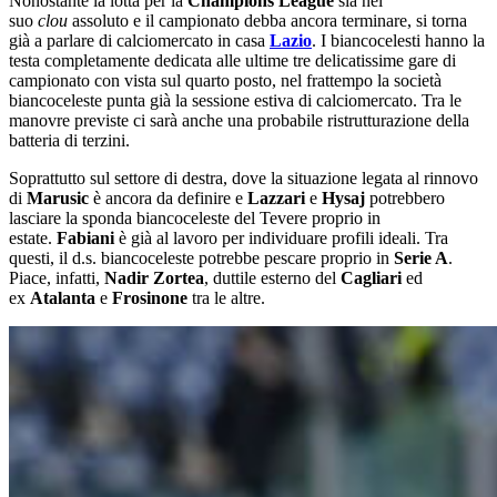
Nonostante la lotta per la
Champions League
sia nel
suo
clou
assoluto e il campionato debba ancora terminare, si torna
già a parlare di calciomercato in casa
Lazio
. I biancocelesti hanno la
testa completamente dedicata alle ultime tre delicatissime gare di
campionato con vista sul quarto posto, nel frattempo la società
biancoceleste punta già la sessione estiva di calciomercato. Tra le
manovre previste ci sarà anche una probabile ristrutturazione della
batteria di terzini.
Soprattutto sul settore di destra, dove la situazione legata al rinnovo
di
Marusic
è ancora da definire e
Lazzari
e
Hysaj
potrebbero
lasciare la sponda biancoceleste del Tevere proprio in
estate.
Fabiani
è già al lavoro per individuare profili ideali. Tra
questi, il d.s. biancoceleste potrebbe pescare proprio in
Serie A
.
Piace, infatti,
Nadir Zortea
, duttile esterno del
Cagliari
ed
ex
Atalanta
e
Frosinone
tra le altre.