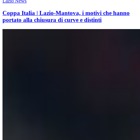
Lazio News
Coppa Italia | Lazio-Mantova, i motivi che hanno
portato alla chiusura di curve e distinti