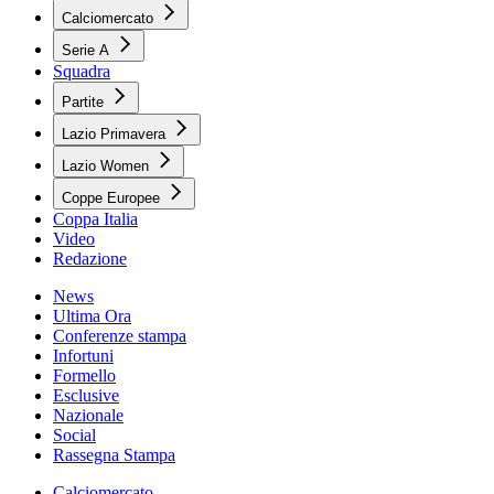
Calciomercato
Serie A
Squadra
Partite
Lazio Primavera
Lazio Women
Coppe Europee
Coppa Italia
Video
Redazione
News
Ultima Ora
Conferenze stampa
Infortuni
Formello
Esclusive
Nazionale
Social
Rassegna Stampa
Calciomercato