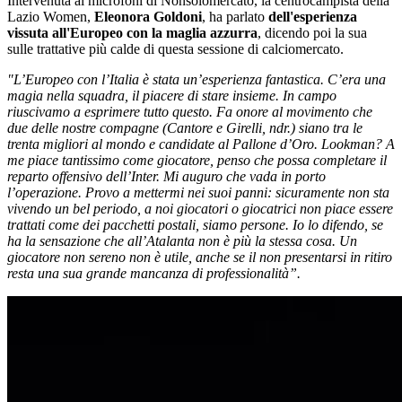
Intervenuta ai microfoni di Nonsolomercato, la centrocampista della
Lazio Women,
Eleonora Goldoni
, ha parlato
dell'esperienza
vissuta all'Europeo con la maglia azzurra
, dicendo poi la sua
sulle trattative più calde di questa sessione di calciomercato.
"L’Europeo con l’Italia è stata un’esperienza fantastica. C’era una
magia nella squadra, il piacere di stare insieme. In campo
riuscivamo a esprimere tutto questo. Fa onore al movimento che
due delle nostre compagne (Cantore e Girelli, ndr.) siano tra le
trenta migliori al mondo e candidate al Pallone d’Oro. Lookman? A
me piace tantissimo come giocatore, penso che possa completare il
reparto offensivo dell’Inter. Mi auguro che vada in porto
l’operazione. Provo a mettermi nei suoi panni: sicuramente non sta
vivendo un bel periodo, a noi giocatori o giocatrici non piace essere
trattati come dei pacchetti postali, siamo persone. Io lo difendo, se
ha la sensazione che all’Atalanta non è più la stessa cosa. Un
giocatore non sereno non è utile, anche se il non presentarsi in ritiro
resta una sua grande mancanza di professionalità”.