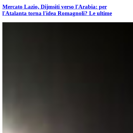
Mercato Lazio, Dijmsiti verso l'Arabia: per
l'Atalanta torna l'idea Romagnoli? Le ultime