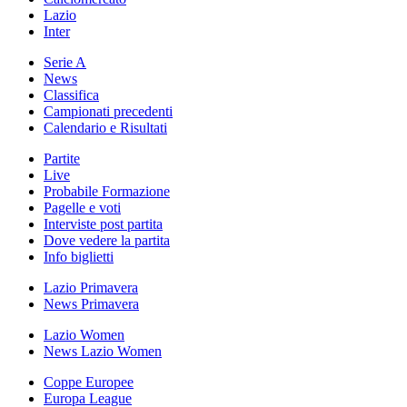
Lazio
Inter
Serie A
News
Classifica
Campionati precedenti
Calendario e Risultati
Partite
Live
Probabile Formazione
Pagelle e voti
Interviste post partita
Dove vedere la partita
Info biglietti
Lazio Primavera
News Primavera
Lazio Women
News Lazio Women
Coppe Europee
Europa League