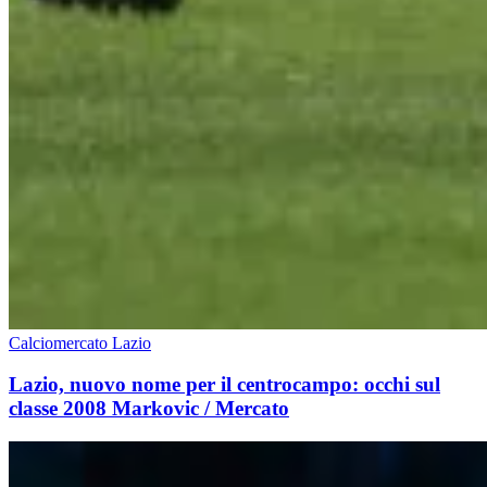
Calciomercato Lazio
Lazio, nuovo nome per il centrocampo: occhi sul
classe 2008 Markovic / Mercato