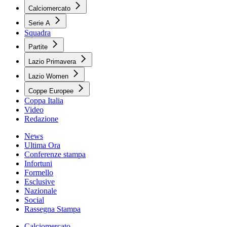
Calciomercato
Serie A
Squadra
Partite
Lazio Primavera
Lazio Women
Coppe Europee
Coppa Italia
Video
Redazione
News
Ultima Ora
Conferenze stampa
Infortuni
Formello
Esclusive
Nazionale
Social
Rassegna Stampa
Calciomercato