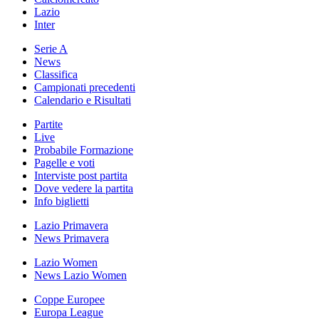
Lazio
Inter
Serie A
News
Classifica
Campionati precedenti
Calendario e Risultati
Partite
Live
Probabile Formazione
Pagelle e voti
Interviste post partita
Dove vedere la partita
Info biglietti
Lazio Primavera
News Primavera
Lazio Women
News Lazio Women
Coppe Europee
Europa League