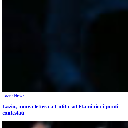
Lazio News
Lazio, nuova lettera a Lotito sul Flaminio: i punti
contestati