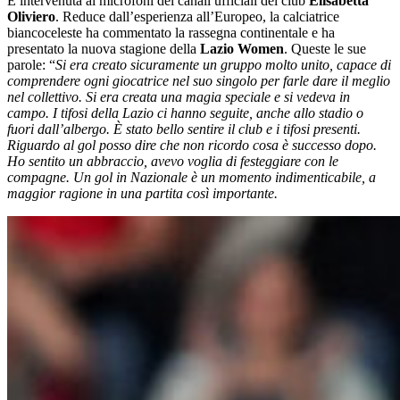
È intervenuta ai microfoni dei canali ufficiali del club
Elisabetta
Oliviero
. Reduce dall’esperienza all’Europeo, la calciatrice
biancoceleste ha commentato la rassegna continentale e ha
presentato la nuova stagione della
Lazio Women
. Queste le sue
parole: “
Si era creato sicuramente un gruppo molto unito, capace di
comprendere ogni giocatrice nel suo singolo per farle dare il meglio
nel collettivo. Si era creata una magia speciale e si vedeva in
campo. I tifosi della Lazio ci hanno seguite, anche allo stadio o
fuori dall’albergo. È stato bello sentire il club e i tifosi presenti.
Riguardo al gol posso dire che non ricordo cosa è successo dopo.
Ho sentito un abbraccio, avevo voglia di festeggiare con le
compagne. Un gol in Nazionale è un momento indimenticabile, a
maggior ragione in una partita così importante.