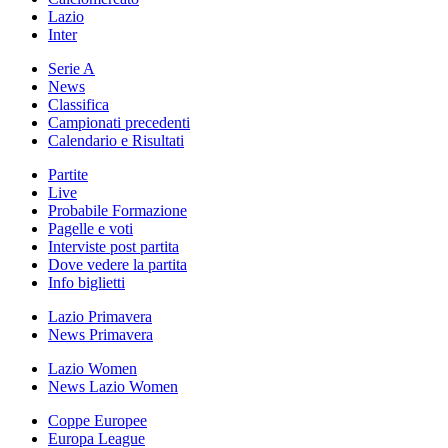
Lazio
Inter
Serie A
News
Classifica
Campionati precedenti
Calendario e Risultati
Partite
Live
Probabile Formazione
Pagelle e voti
Interviste post partita
Dove vedere la partita
Info biglietti
Lazio Primavera
News Primavera
Lazio Women
News Lazio Women
Coppe Europee
Europa League