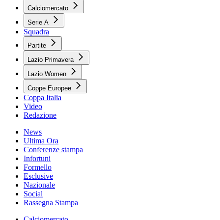
Calciomercato
Serie A
Squadra
Partite
Lazio Primavera
Lazio Women
Coppe Europee
Coppa Italia
Video
Redazione
News
Ultima Ora
Conferenze stampa
Infortuni
Formello
Esclusive
Nazionale
Social
Rassegna Stampa
Calciomercato