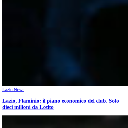
Lazio News
Lazio, Flaminio: il piano economico del club. Solo
dieci milioni da Lotito