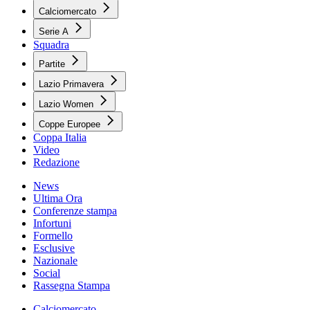
Calciomercato
Serie A
Squadra
Partite
Lazio Primavera
Lazio Women
Coppe Europee
Coppa Italia
Video
Redazione
News
Ultima Ora
Conferenze stampa
Infortuni
Formello
Esclusive
Nazionale
Social
Rassegna Stampa
Calciomercato