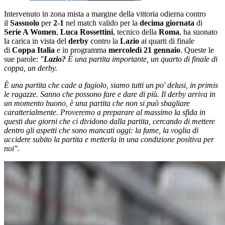
Intervenuto in zona mista a margine della vittoria odierna contro
il
Sassuolo
per
2-1
nel match valido per la
decima giornata
di
Serie A Women
,
Luca Rossettini
, tecnico della
Roma
, ha suonato
la carica in vista del
derby
contro la
Lazio
ai quarti di finale
di
Coppa Italia
e in programma
mercoledì 21 gennaio
. Queste le
sue parole:
"
Lazio?
È una partita importante, un quarto di finale di
coppa, un derby.
È una partita che cade a fagiolo, siamo tutti un po' delusi, in primis
le ragazze.
Sanno che possono fare e dare di più. Il derby arriva in
un momento buono, è una partita che non si può sbagliare
caratterialmente. Proveremo a preparare al massimo la sfida in
questi due giorni che ci dividono dalla partita, cercando di mettere
dentro gli aspetti che sono mancati oggi: la fame, la voglia di
uccidere subito la partita e metterla in una condizione positiva per
noi".