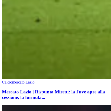
Calciomercato Lazio
Mercato Lazio | Rispunta Miretti: la Juve apre alla
cessione, la formula...