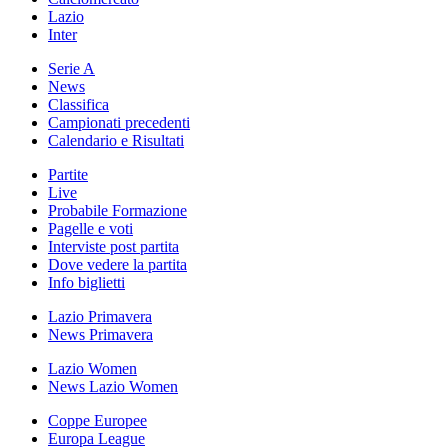
Lazio
Inter
Serie A
News
Classifica
Campionati precedenti
Calendario e Risultati
Partite
Live
Probabile Formazione
Pagelle e voti
Interviste post partita
Dove vedere la partita
Info biglietti
Lazio Primavera
News Primavera
Lazio Women
News Lazio Women
Coppe Europee
Europa League