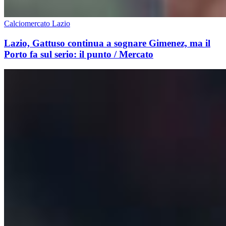
Calciomercato Lazio
Lazio, Gattuso continua a sognare Gimenez, ma il
Porto fa sul serio: il punto / Mercato