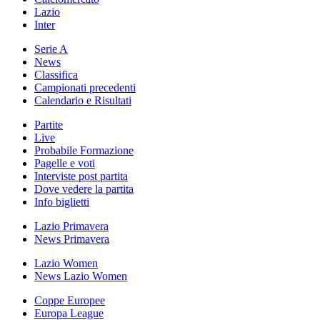
Lazio
Inter
Serie A
News
Classifica
Campionati precedenti
Calendario e Risultati
Partite
Live
Probabile Formazione
Pagelle e voti
Interviste post partita
Dove vedere la partita
Info biglietti
Lazio Primavera
News Primavera
Lazio Women
News Lazio Women
Coppe Europee
Europa League