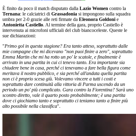
È finito da poco il match disputato dalla
Lazio Women
contro la
Ternana
: le calciatrici di
Grassadonia
si impongono sulla squadra
umbra per 2-0 grazie alle reti firmate da
Eleonora Goldoni
e
Antonietta Castiello
. Al termine della gara, proprio Castiello è
intervenuta ai microfoni ufficiali del club biancoceleste. Queste le
sue dichiarazioni:
"
Primo gol in questa stagione? Era tanto atteso, soprattutto dalle
mie compagne che mi dicevano "non puoi finire a zero", soprattutto
Emma Martin che mi ha rotto un po' le scatole, e finalmente è
arrivato in una partita in cui ci tenevo tanto. Era importante sia
chiudere bene in casa, perché ci tenevamo a fare bella figura come
meritava il nostro pubblico, e sia perché all'andata quella partita
non ci è proprio scesa giù. Volevamo vincere a tutti i costi e
soprattutto dare continuità alla vittoria di Parma uscendo da un
periodo un po' più complicato. Gara contro la Fiorentina? Sarà uno
scontro diretto, vale il quarto posto probabilmente; è una partita
dove ci giochiamo tanto e soprattutto ci teniamo tanto a finire più
alto possibile nella classifica
".