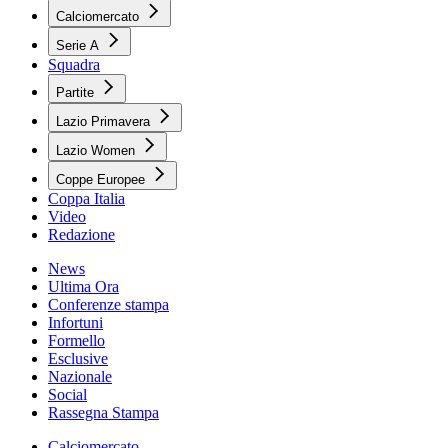
Calciomercato
Serie A
Squadra
Partite
Lazio Primavera
Lazio Women
Coppe Europee
Coppa Italia
Video
Redazione
News
Ultima Ora
Conferenze stampa
Infortuni
Formello
Esclusive
Nazionale
Social
Rassegna Stampa
Calciomercato