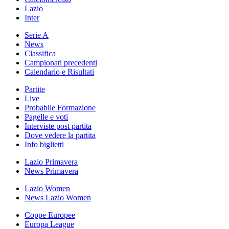
Lazio
Inter
Serie A
News
Classifica
Campionati precedenti
Calendario e Risultati
Partite
Live
Probabile Formazione
Pagelle e voti
Interviste post partita
Dove vedere la partita
Info biglietti
Lazio Primavera
News Primavera
Lazio Women
News Lazio Women
Coppe Europee
Europa League