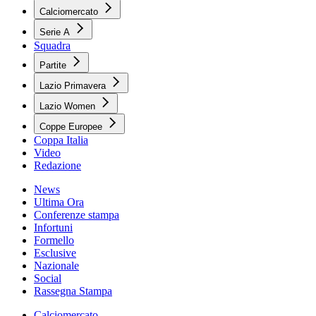
Calciomercato
Serie A
Squadra
Partite
Lazio Primavera
Lazio Women
Coppe Europee
Coppa Italia
Video
Redazione
News
Ultima Ora
Conferenze stampa
Infortuni
Formello
Esclusive
Nazionale
Social
Rassegna Stampa
Calciomercato