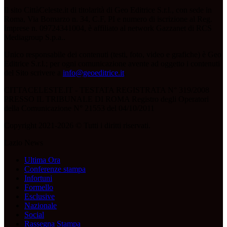
Il sito CittàCeleste.it di titolarità di Geo Editrice S.r.l., con sede in
Roma, Via Bomarzo n. 34, C.F, PI e numero di iscrizione al Reg.
Imprese n. 09724341004, è affiliato al network Gazzanet di RCS
Mediagroup S.p.a..
Unico responsabile dei contenuti (testi, foto, video e grafiche) è Geo
Editrice S.r.l.; per ogni comunicazione avente ad oggetto i contenuti
del Sito scrivere a
info@geoeditrice.it
.
CITTACELESTE.IT - TESTATA REGISTRATA N° 319/2008
PRESSO IL TRIBUNALE DI ROMA Registro degli Operatori
della Comunicazione N° 21553 del 04/10/2011
Copyright 2021-2026 © Tutti i diritti riservati.
Lazio News
Ultima Ora
Conferenze stampa
Infortuni
Formello
Esclusive
Nazionale
Social
Rassegna Stampa