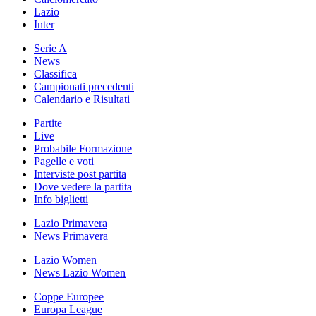
Lazio
Inter
Serie A
News
Classifica
Campionati precedenti
Calendario e Risultati
Partite
Live
Probabile Formazione
Pagelle e voti
Interviste post partita
Dove vedere la partita
Info biglietti
Lazio Primavera
News Primavera
Lazio Women
News Lazio Women
Coppe Europee
Europa League