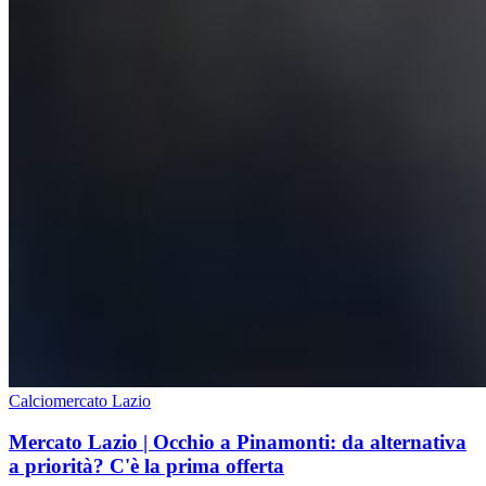
Calciomercato Lazio
Mercato Lazio | Occhio a Pinamonti: da alternativa
a priorità? C'è la prima offerta