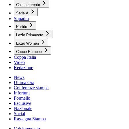
Calciomercato
Serie A
Squadra
Partite
Lazio Primavera
Lazio Women
Coppe Europee
Coppa Italia
Video
Redazione
News
Ultima Ora
Conferenze stampa
Infortuni
Formello
Esclusive
Nazionale
Social
Rassegna Stampa
Calciomercato