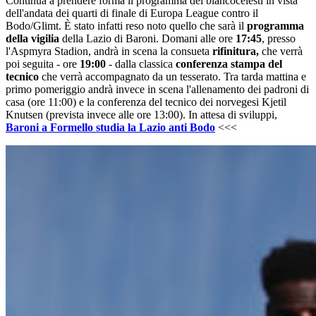
Continua a prendere forma il programma dei biancocelesti in vista
dell'andata dei quarti di finale di Europa League contro il
Bodo/Glimt. È stato infatti reso noto quello che sarà il
programma
della vigilia
della Lazio di Baroni. Domani alle ore
17:45
, presso
l'Aspmyra Stadion, andrà in scena la consueta
rifinitura,
che verrà
poi seguita - ore
19:00
- dalla classica
conferenza stampa del
tecnico
che verrà accompagnato da un tesserato. Tra tarda mattina e
primo pomeriggio andrà invece in scena l'allenamento dei padroni di
casa (ore 11:00) e la conferenza del tecnico dei norvegesi Kjetil
Knutsen (prevista invece alle ore 13:00). In attesa di sviluppi,
Baroni a Formello studia la Lazio anti Bodo
<<<