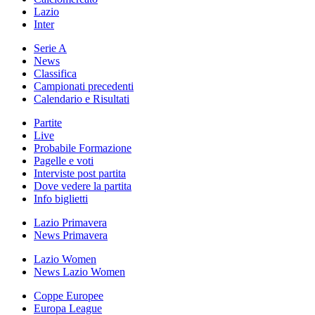
Lazio
Inter
Serie A
News
Classifica
Campionati precedenti
Calendario e Risultati
Partite
Live
Probabile Formazione
Pagelle e voti
Interviste post partita
Dove vedere la partita
Info biglietti
Lazio Primavera
News Primavera
Lazio Women
News Lazio Women
Coppe Europee
Europa League