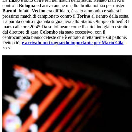
La
Lazio
è sotto di tre reti nel match dello stadio Renato Dall'Ara
contro il
Bologna
ed arriva anche un'altra brutta notizia per mister
Baroni
. Infatti,
Vecino
era diffidato, è stato ammonito e salterà il
prossimo match di campionato contro il
Torino
al rientro dalla sosta.
La partita contro i granata si giocherà allo Stadio Olimpico lunedì 31
marzo alle ore 20:45 Da sottolineare come il cartellino giallo estratto
dal direttore di gara
Colombo
sia stato eccessivo, con il
centrocampista biancoceleste che è entrato direttamente sul pallone.
Detto ciò,
è arrivato un traguardo importante per Mario Gila
<<<