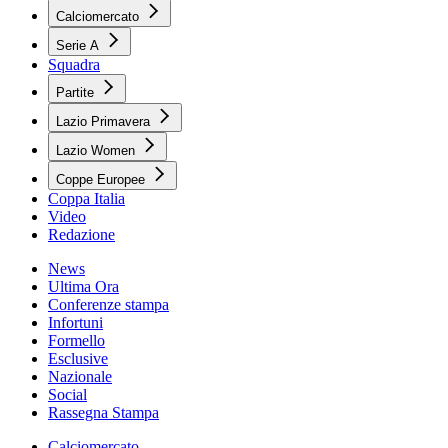
Calciomercato
Serie A
Squadra
Partite
Lazio Primavera
Lazio Women
Coppe Europee
Coppa Italia
Video
Redazione
News
Ultima Ora
Conferenze stampa
Infortuni
Formello
Esclusive
Nazionale
Social
Rassegna Stampa
Calciomercato