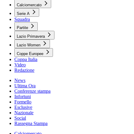
Calciomercato
Serie A
Squadra
Partite
Lazio Primavera
Lazio Women
Coppe Europee
Coppa Italia
Video
Redazione
News
Ultima Ora
Conferenze stampa
Infortuni
Formello
Esclusive
Nazionale
Social
Rassegna Stampa
Calciomercato