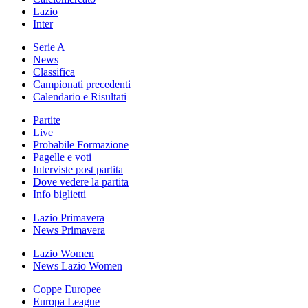
Lazio
Inter
Serie A
News
Classifica
Campionati precedenti
Calendario e Risultati
Partite
Live
Probabile Formazione
Pagelle e voti
Interviste post partita
Dove vedere la partita
Info biglietti
Lazio Primavera
News Primavera
Lazio Women
News Lazio Women
Coppe Europee
Europa League