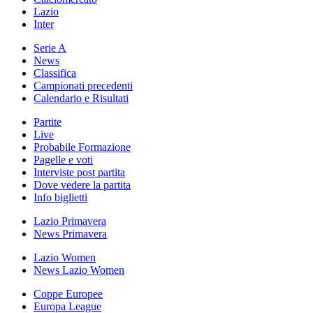
Lazio
Inter
Serie A
News
Classifica
Campionati precedenti
Calendario e Risultati
Partite
Live
Probabile Formazione
Pagelle e voti
Interviste post partita
Dove vedere la partita
Info biglietti
Lazio Primavera
News Primavera
Lazio Women
News Lazio Women
Coppe Europee
Europa League