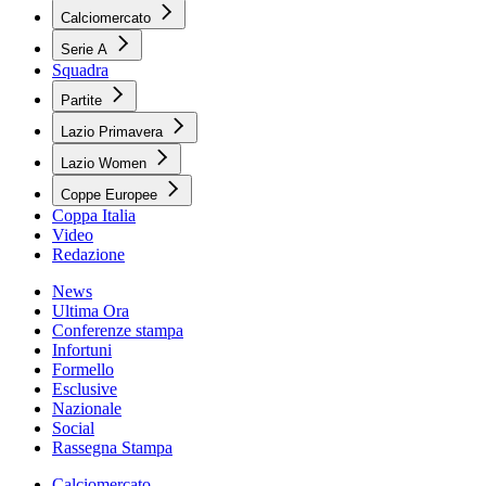
Calciomercato
Serie A
Squadra
Partite
Lazio Primavera
Lazio Women
Coppe Europee
Coppa Italia
Video
Redazione
News
Ultima Ora
Conferenze stampa
Infortuni
Formello
Esclusive
Nazionale
Social
Rassegna Stampa
Calciomercato