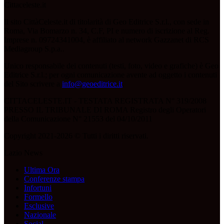
Cittaceleste.it
Il sito CittàCeleste.it di titolarità di Geo Editrice S.r.l., con sede in
Roma, Via Bomarzo n. 34, C.F, PI e numero di iscrizione al Reg.
Imprese n. 09724341004, è affiliato al network Gazzanet di RCS
Mediagroup S.p.a..
Unico responsabile dei contenuti (testi, foto, video e grafiche) è Geo
Editrice S.r.l.; per ogni comunicazione avente ad oggetto i contenuti
del Sito scrivere a
info@geoeditrice.it
.
CITTACELESTE.IT - TESTATA REGISTRATA N° 319/2008
PRESSO IL TRIBUNALE DI ROMA Registro degli Operatori
della Comunicazione N° 21553 del 04/10/2011
Copyright 2021-2026 © Tutti i diritti riservati.
Lazio News
Ultima Ora
Conferenze stampa
Infortuni
Formello
Esclusive
Nazionale
Social