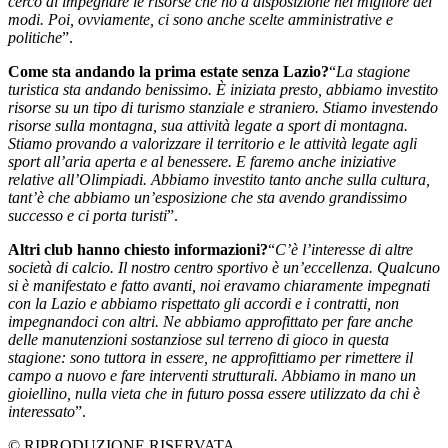
cerco di impegnare le risorse che ho a disposizione nel migliore dei
modi. Poi, ovviamente, ci sono anche scelte amministrative e
politiche
”.
Come sta andando la prima estate senza Lazio?
“
La stagione
turistica sta andando benissimo. È iniziata presto, abbiamo investito
risorse su un tipo di turismo stanziale e straniero. Stiamo investendo
risorse sulla montagna, sua attività legate a sport di montagna.
Stiamo provando a valorizzare il territorio e le attività legate agli
sport all’aria aperta e al benessere. E faremo anche iniziative
relative all’Olimpiadi. Abbiamo investito tanto anche sulla cultura,
tant’è che abbiamo un’esposizione che sta avendo grandissimo
successo e ci porta turisti
”.
Altri club hanno chiesto informazioni?
“
C’è l’interesse di altre
società di calcio. Il nostro centro sportivo è un’eccellenza. Qualcuno
si è manifestato e fatto avanti, noi eravamo chiaramente impegnati
con la Lazio e abbiamo rispettato gli accordi e i contratti, non
impegnandoci con altri. Ne abbiamo approfittato per fare anche
delle manutenzioni sostanziose sul terreno di gioco in questa
stagione: sono tuttora in essere, ne approfittiamo per rimettere il
campo a nuovo e fare interventi strutturali. Abbiamo in mano un
gioiellino, nulla vieta che in futuro possa essere utilizzato da chi è
interessato
”.
© RIPRODUZIONE RISERVATA