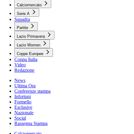
Calciomercato
Serie A
Squadra
Partite
Lazio Primavera
Lazio Women
Coppe Europee
Coppa Italia
Video
Redazione
News
Ultima Ora
Conferenze stampa
Infortuni
Formello
Esclusive
Nazionale
Social
Rassegna Stampa
Calciomercato