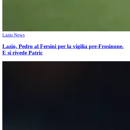
Lazio News
Lazio, Pedro al Fersini per la vigilia pre-Frosinone.
E si rivede Patric