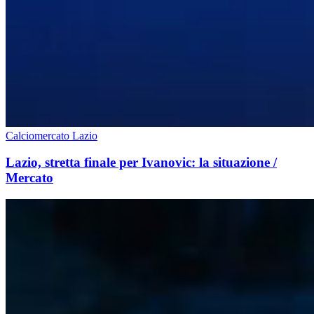
Calciomercato Lazio
Lazio, stretta finale per Ivanovic: la situazione /
Mercato