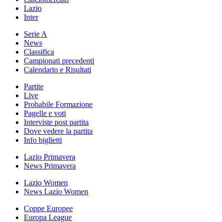
Lazio
Inter
Serie A
News
Classifica
Campionati precedenti
Calendario e Risultati
Partite
Live
Probabile Formazione
Pagelle e voti
Interviste post partita
Dove vedere la partita
Info biglietti
Lazio Primavera
News Primavera
Lazio Women
News Lazio Women
Coppe Europee
Europa League