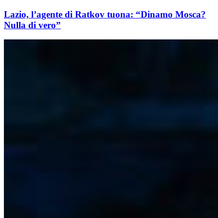
Lazio, l’agente di Ratkov tuona: “Dinamo Mosca?
Nulla di vero”