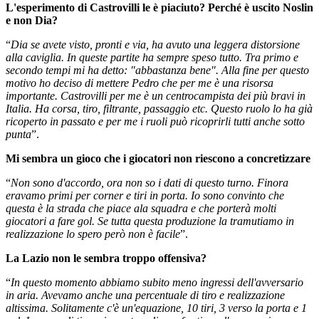
L'esperimento di Castrovilli le è piaciuto? Perché è uscito Noslin
e non Dia?
“
Dia se avete visto, pronti e via, ha avuto una leggera distorsione
alla caviglia. In queste partite ha sempre speso tutto. Tra primo e
secondo tempi mi ha detto: "abbastanza bene". Alla fine per questo
motivo ho deciso di mettere Pedro che per me è una risorsa
importante. Castrovilli per me è un centrocampista dei più bravi in
Italia. Ha corsa, tiro, filtrante, passaggio etc. Questo ruolo lo ha già
ricoperto in passato e per me i ruoli può ricoprirli tutti anche sotto
punta
”.
Mi sembra un gioco che i giocatori non riescono a concretizzare
“
Non sono d'accordo, ora non so i dati di questo turno. Finora
eravamo primi per corner e tiri in porta. Io sono convinto che
questa è la strada che piace ala squadra e che porterà molti
giocatori a fare gol. Se tutta questa produzione la tramutiamo in
realizzazione lo spero però non è facile
”.
La Lazio non le sembra troppo offensiva?
“
In questo momento abbiamo subito meno ingressi dell'avversario
in aria. Avevamo anche una percentuale di tiro e realizzazione
altissima. Solitamente c'è un'equazione, 10 tiri, 3 verso la porta e 1