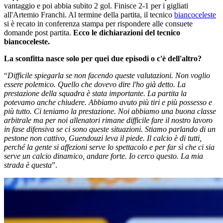
vantaggio e poi abbia subito 2 gol. Finisce 2-1 per i gigliati
all'Artemio Franchi. Al termine della partita, il tecnico
biancoceleste
si è recato in conferenza stampa per rispondere alle consuete
domande post partita.
Ecco le dichiarazioni del tecnico
biancoceleste.
La sconfitta nasce solo per quei due episodi o c'è dell'altro?
“
Difficile spiegarla se non facendo queste valutazioni. Non voglio
essere polemico. Quello che dovevo dire l'ho già detto. La
prestazione della squadra è stata importante. La partita la
potevamo anche chiudere. Abbiamo avuto più tiri e più possesso e
più tutto. Ci teniamo la prestazione. Noi abbiamo una buona classe
arbitrale ma per noi allenatori rimane difficile fare il nostro lavoro
in fase difensiva se ci sono queste situazioni. Stiamo parlando di un
pestone non cattivo, Guendouzi leva il piede. Il calcio è di tutti,
perché la gente si affezioni serve lo spettacolo e per far sì che ci sia
serve un calcio dinamico, andare forte. Io cerco questo. La mia
strada è questa
”.