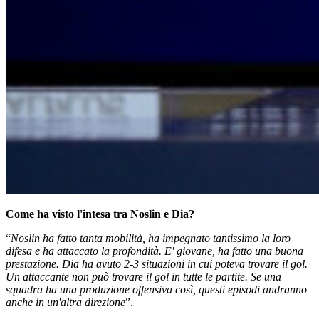
Come ha visto l'intesa tra Noslin e Dia?
“
Noslin ha fatto tanta mobilità, ha impegnato tantissimo la loro
difesa e ha attaccato la profondità. E' giovane, ha fatto una buona
prestazione. Dia ha avuto 2-3 situazioni in cui poteva trovare il gol.
Un attaccante non può trovare il gol in tutte le partite. Se una
squadra ha una produzione offensiva così, questi episodi andranno
anche in un'altra direzione
”.