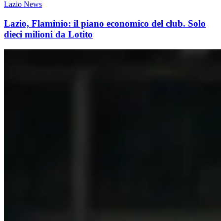
Lazio News
Lazio, Flaminio: il piano economico del club. Solo
dieci milioni da Lotito