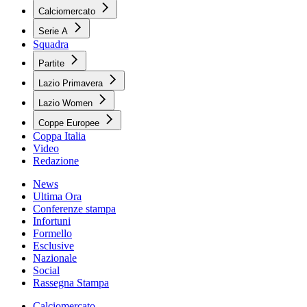
Calciomercato
Serie A
Squadra
Partite
Lazio Primavera
Lazio Women
Coppe Europee
Coppa Italia
Video
Redazione
News
Ultima Ora
Conferenze stampa
Infortuni
Formello
Esclusive
Nazionale
Social
Rassegna Stampa
Calciomercato