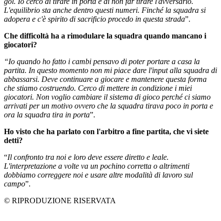
gol. Io cerco di tirare in porta e di non far tirare l'avversario.
L'equilibrio sta anche dentro questi numeri. Finché la squadra si
adopera e c'è spirito di sacrificio procedo in questa strada
”.
Che difficoltà ha a rimodulare la squadra quando mancano i
giocatori?
“Io quando ho fatto i cambi pensavo di poter portare a casa la
partita. In questo momento non mi piace dare l'input alla squadra di
abbassarsi. Deve continuare a giocare e mantenere questa forma
che stiamo costruendo. Cerco di mettere in condizione i miei
giocatori. Non voglio cambiare il sistema di gioco perché ci siamo
arrivati per un motivo ovvero che la squadra tirava poco in porta e
ora la squadra tira in porta
”.
Ho visto che ha parlato con l'arbitro a fine partita, che vi siete
detti?
“
Il confronto tra noi e loro deve essere diretto e leale.
L'interpretazione a volte va un pochino corretta o altrimenti
dobbiamo correggere noi e usare altre modalità di lavoro sul
campo
”.
© RIPRODUZIONE RISERVATA