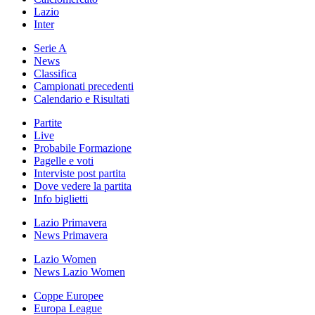
Lazio
Inter
Serie A
News
Classifica
Campionati precedenti
Calendario e Risultati
Partite
Live
Probabile Formazione
Pagelle e voti
Interviste post partita
Dove vedere la partita
Info biglietti
Lazio Primavera
News Primavera
Lazio Women
News Lazio Women
Coppe Europee
Europa League