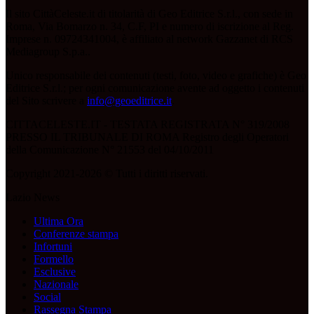
Il sito CittàCeleste.it di titolarità di Geo Editrice S.r.l., con sede in
Roma, Via Bomarzo n. 34, C.F, PI e numero di iscrizione al Reg.
Imprese n. 09724341004, è affiliato al network Gazzanet di RCS
Mediagroup S.p.a..
Unico responsabile dei contenuti (testi, foto, video e grafiche) è Geo
Editrice S.r.l.; per ogni comunicazione avente ad oggetto i contenuti
del Sito scrivere a
info@geoeditrice.it
.
CITTACELESTE.IT - TESTATA REGISTRATA N° 319/2008
PRESSO IL TRIBUNALE DI ROMA Registro degli Operatori
della Comunicazione N° 21553 del 04/10/2011
Copyright 2021-2026 © Tutti i diritti riservati.
Lazio News
Ultima Ora
Conferenze stampa
Infortuni
Formello
Esclusive
Nazionale
Social
Rassegna Stampa