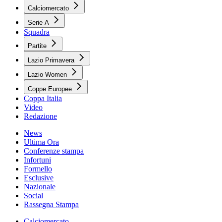
Calciomercato
Serie A
Squadra
Partite
Lazio Primavera
Lazio Women
Coppe Europee
Coppa Italia
Video
Redazione
News
Ultima Ora
Conferenze stampa
Infortuni
Formello
Esclusive
Nazionale
Social
Rassegna Stampa
Calciomercato