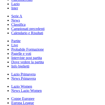
Lazio
Inter
Serie A
News
Classifica
Campionati precedenti
Calendario e Risultati
Partite
Live
Probabile Formazione
Pagelle e voti
Interviste post partita
Dove vedere la partita
Info biglietti
Lazio Primavera
News Primavera
Lazio Women
News Lazio Women
Coppe Europee
Europa League