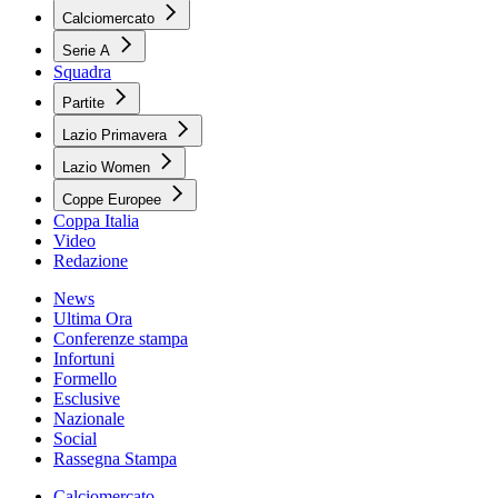
Calciomercato
Serie A
Squadra
Partite
Lazio Primavera
Lazio Women
Coppe Europee
Coppa Italia
Video
Redazione
News
Ultima Ora
Conferenze stampa
Infortuni
Formello
Esclusive
Nazionale
Social
Rassegna Stampa
Calciomercato