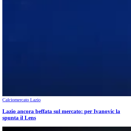
Calciomercato Lazio
Lazio ancora beffata sul mercato: per Ivanovic la
spunta il Lens