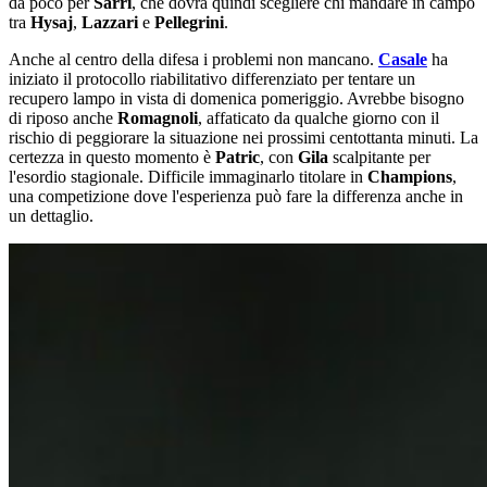
da poco per
Sarri
, che dovrà quindi scegliere chi mandare in campo
tra
Hysaj
,
Lazzari
e
Pellegrini
.
Anche al centro della difesa i problemi non mancano.
Casale
ha
iniziato il protocollo riabilitativo differenziato per tentare un
recupero lampo in vista di domenica pomeriggio. Avrebbe bisogno
di riposo anche
Romagnoli
, affaticato da qualche giorno con il
rischio di peggiorare la situazione nei prossimi centottanta minuti. La
certezza in questo momento è
Patric
, con
Gila
scalpitante per
l'esordio stagionale. Difficile immaginarlo titolare in
Champions
,
una competizione dove l'esperienza può fare la differenza anche in
un dettaglio.