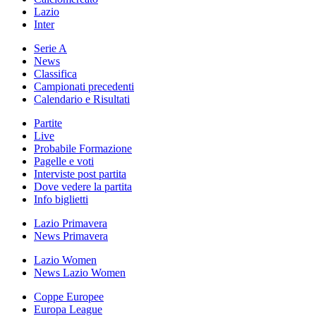
Lazio
Inter
Serie A
News
Classifica
Campionati precedenti
Calendario e Risultati
Partite
Live
Probabile Formazione
Pagelle e voti
Interviste post partita
Dove vedere la partita
Info biglietti
Lazio Primavera
News Primavera
Lazio Women
News Lazio Women
Coppe Europee
Europa League