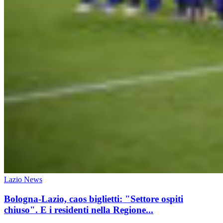
Lazio News
Bologna-Lazio, caos biglietti: "Settore ospiti
chiuso". E i residenti nella Regione...